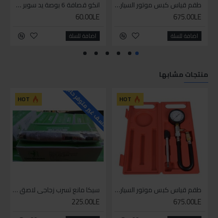
طقم قياس كبس موتور السياره 3 ق
انكو قصافة 6 بوصة يد سوبر وان
60.00LE
675.00LE
اضافة للسلة
اضافة للسلة
منتجات مشابها
للاسف غير متوفر حاليا
HOT
HOT
طقم قياس كبس موتور السياره 3 ق
سيكا مانع تسرب زجاجي لاصق اسود 600 مل
225.00LE
675.00LE