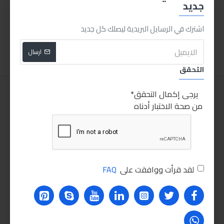
جديد
طقم اختبار كبس ماتور 8قطع
بخاخه ٢ لتر بالضغط شفافه للخدمات الشاقه
160.00LE
1,000.00LE
اشترك في الرسايل البريدية ليصلك كل جديد
اضافة للسلة
اضافة للسلة
ارسال
التحقق
يرجى إكمال التحقق
من صحة الاختبار أدناه
لقد قرأت ووافقت على
FAQ