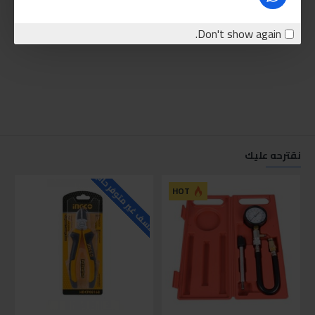
Don't show again.
نقترحه عليك
للاسف غير متوفر حاليا
للاسف
HOT