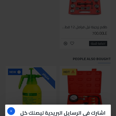
طقم زرجينة تيل فرامل 12 قطعة
700.00LE
اضافة للسلة
PEOPLE ALSO BOUGHT
NEW
HOT
متوفر
اشترك في الرسايل البريدية ليصلك كل