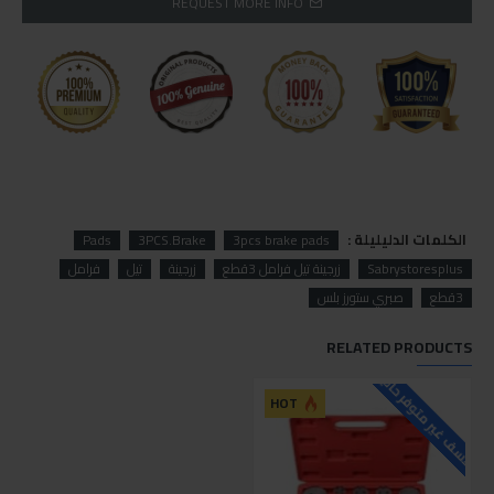
REQUEST MORE INFO
الكلمات الدليليلة :
Pads
3PCS.Brake
3pcs brake pads
Sabrystoresplus
زرجينة تيل فرامل 3قطع
زرجينة
تيل
فرامل
3قطع
صبري ستورز بلس
RELATED PRODUCTS
للاسف غير متوفر حاليا
HOT