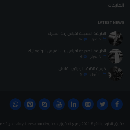
الماركات
LATEST NEWS
الطريقة الصحيحة لقياس زيت المحرك
٠٧
فبراير
24
الطريقة الصحيحة لقياس زيت الفتيس الاوتوماتيك
٠٧
فبراير
6
كيفية تنظيف الردياتير بالفلاش
٣٠
أبريل
5
حقوق الطبع والنشر © 2021 جميع الحقوق محفوظة sabrystores.com. من تصميم-