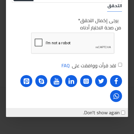
التحقق
يرجى إكمال التحقق
من صحة الاختبار أدناه
ابرو ريدياتير فلاش
ابرو مانع صدأ
40.00LE
125.00LE
لقد قرأت ووافقت على
FAQ
اضافة للسلة
اضافة للسلة
Don't show again.