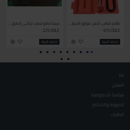
طقم قياس كبس موتور السياره 3 ق
سيكا مانع تسرب زجاجي لاصق اسود 600 مل
225.00LE
675.00LE
اضافة للسلة
اضافة للسلة
عنا
الشحن
سياسة الخصوصية
الشروط والاحكام
الطلبات