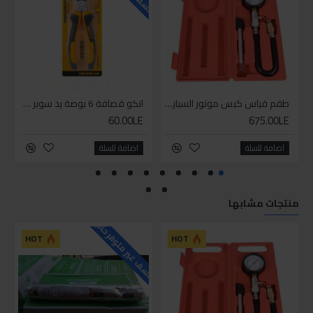
طقم قياس كبس موتور السياره 3 ق
انكو قصافة 6 بوصة يد سوبر وان
60.00LE
675.00LE
اضافة للسلة
اضافة للسلة
منتجات مشابها
للاسف غير متوفر حاليا
HOT
HOT