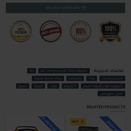
REQUEST MORE INFO
الكلمات الدليليلة :
Air
Air Compressors Tire Inflators
Sabry Stores Plus
Inflators
Tire
Compressors
كمبروسر هواء للسيارة 2بستم
كمبروسر
هواء
للسيارة
2بستم
صبري ستورز بلس
RELATED PRODUCTS
للاسف غير متوفر حاليا
HOT
غير متوفر