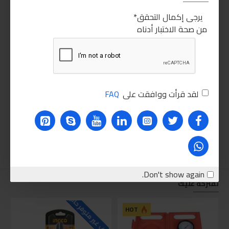
يرجى إكمال التحقق
من صحة الاختبار أدناه
لقد قرأت ووافقت على
FAQ
Don't show again.
نقترحه عليك
للاسف غير متوفر حاليا
للاسف
HOT