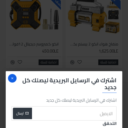
منفاخ هواء انكو 2 بيستم بكشاف
انكو كمبروسر ديجيتال 12فولت 1بستم
450.00LE
1,625.00LE
اضافة للسلة
اضافة للسلة
اشترك في الرسايل البريدية ليصلك كل
جديد
اشترك في الرسايل البريدية ليصلك كل جديد
ارسال
التحقق