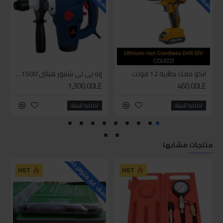
انكو مفك بطارية 12 فولت
إيه بي تي شنيور هيلتي 1500وات
1,300.00LE
460.00LE
اضافة للسلة
اضافة للسلة
منتجات مشابها
للاسف غير متوفر حاليا
HOT
HOT