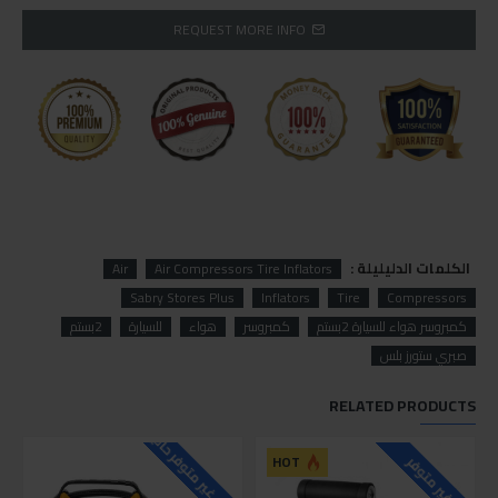
REQUEST MORE INFO
الكلمات الدليليلة :
Air
Air Compressors Tire Inflators
Sabry Stores Plus
Inflators
Tire
Compressors
كمبروسر هواء للسيارة 2بستم
كمبروسر
هواء
للسيارة
2بستم
صبري ستورز بلس
RELATED PRODUCTS
للاسف غير متوفر حاليا
HOT
غير متوفر