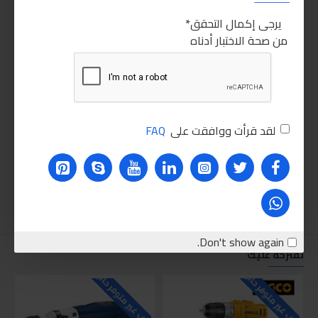
يرجى إكمال التحقق
من صحة الاختبار أدناه
لقد قرأت ووافقت على
FAQ
Don't show again.
نقترحه عليك
للاسف غير متوفر حاليا
للاسف غير متوفر حاليا
للاسف