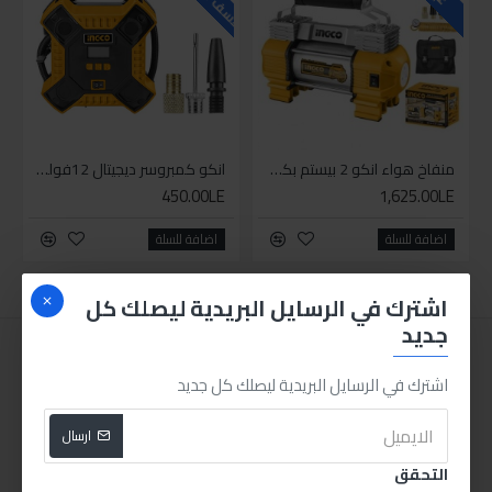
منفاخ هواء انكو 2 بيستم بكشاف
انكو كمبروسر ديجيتال 12فولت 1بستم
450.00LE
1,625.00LE
اضافة للسلة
اضافة للسلة
اشترك في الرسايل البريدية ليصلك كل
جديد
اشترك في الرسايل البريدية ليصلك كل جديد
ارسال
التحقق