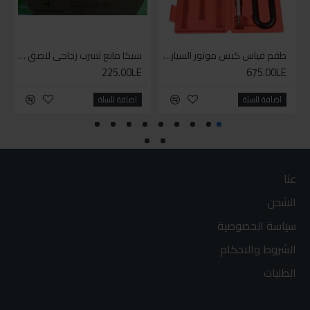
طقم قياس كبس موتور السياره 3 ق
سيكا مانع تسرب زجاجي لاصق اسود 600 مل
225.00LE
675.00LE
اضافة للسلة
اضافة للسلة
عنا
الشحن
سياسة الخصوصية
الشروط والاحكام
الطلبات