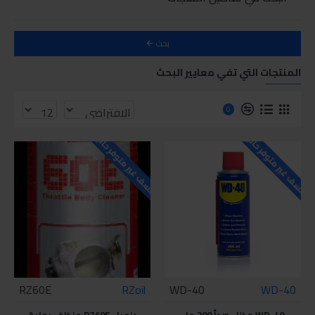
بحث
المنتجات التي تفي معايير البحث
0
للاسف غير متوفر حاليا
للاسف غير متوفر حاليا
RZ60E
RZoil
WD-40
WD-40
WD-40 مذلل صدأ 200 مل
رزويل RZ60E منظف بواية