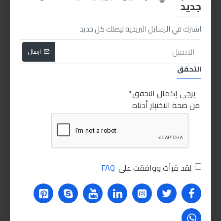
100.00LE
جديد
اشترك في الرسايل البريدية ليصلك كل جديد
اشتري الان
اشتري الان
ارسال
غير متوفر
التحقق
يرجى إكمال التحقق
من صحة الاختبار أدناه
7901
Mannol
لقد قرأت ووافقت على
FAQ
مانول شحم أبيض للدراجات
النارية 200مل
90.00LE