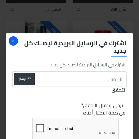
اشتري الان
اشتري الان
للاسف غير متوفر حاليا
متوفر
اشترك في الرسايل البريدية ليصلك كل
جديد
اشترك في الرسايل البريدية ليصلك كل جديد
ارسال
Rheinol
Rheinol
RZ65M
RZoil
التحقق
رزويل RZ65M فوم لتنظيف داخل
رينول منظف كربرتير 400ملي
السيارة 400مل
يرجى إكمال التحقق
200.00LE
من صحة الاختبار أدناه
250.00LE
اشتري الان
اشتري الان