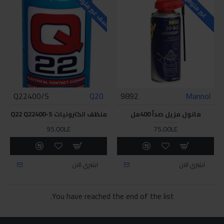
للاسف غير متوفر حاليا
غير متوفر
Q22400/S
Q20
9892
Mannol
مانول مزيل صدأ 400مل
منظف الكترونيات Q22 Q22400-S
95.00LE
75.00LE
اشتري الان
اشتري الان
You have reached the end of the list.