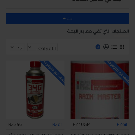
بحث
المنتجات التي تفي معايير البحث
0
للاسف غير متوفر حاليا
للاسف غير متوفر حاليا
RZ34G
RZoil
RZ10GP
RZoil
رزويل RZ10GP مانع مياه الأمطار
رزويل RZ34G منظف علبة البيئة