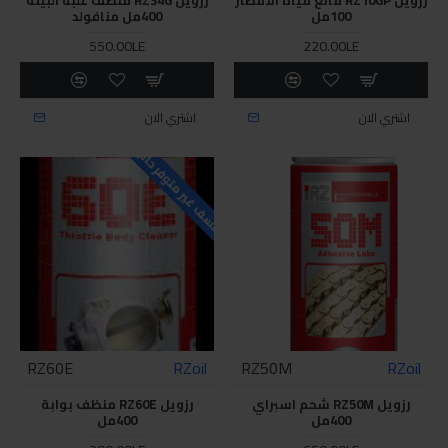
100مل
400مل منافولد
550.00LE
220.00LE
اشتري الان
اشتري الان
للاسف غير متوفر حاليا
RZ60E
RZoil
RZ50M
RZoil
رزويل RZ50M شحم اسبراي
رزويل RZ60E منظف بوابة
400مل
400مل