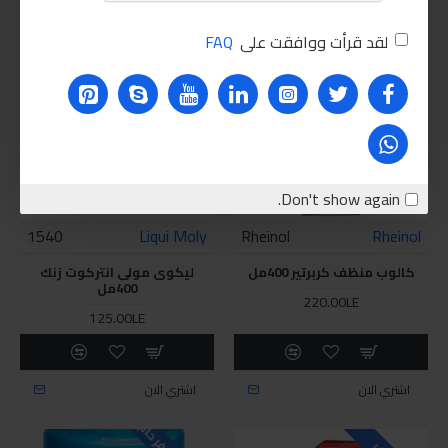
لقد قرأت ووافقت على
FAQ
غير متوفر
متوفر
Don't show again.
1540
Liqui Moly
Rheinol
Rheinol
كالوب منظف كربرتير 400مل
ليكوى مولى انتركوت زنك
400مل
220.00LE
125.00LE
اشتري الان
اشتري الان