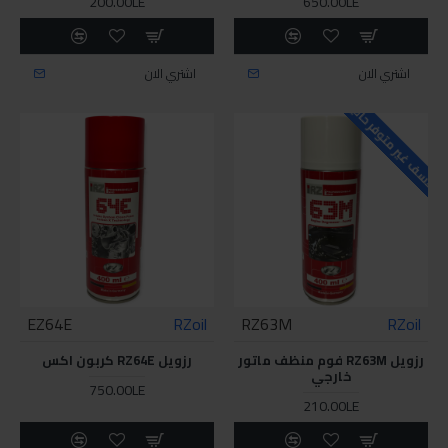
200.00LE
650.00LE
اشتري الان
اشتري الان
للاسف غير متوفر حاليا
EZ64E
RZoil
RZ63M
RZoil
رزويل RZ63M فوم منظف ماتور
رزويل RZ64E كربون اكس
خارجي
750.00LE
210.00LE