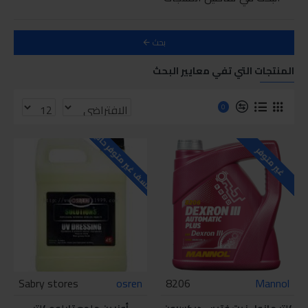
بحث
المنتجات التي تفي معايير البحث
0
للاسف غير متوفر حاليا
غير متوفر
Sabry stores
osren
8206
Mannol
4لتر مانول زيت فتيس ديكسرون
أوزرين ملمع تابلوه 4لتر