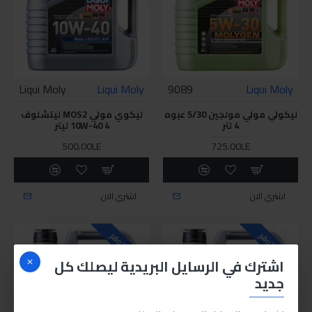
Liqui Moly
Liqui Moly
9089
Liqui Moly
ليكولي مولي مولجين 5/30 عبوه
ليكوي مولي MOS2 ليتشلوف
4 لتر
10W-40 4 ليتر
500.00LE
725.00LE
اشتري الان
اشتري الان
غير متوفر
غير متوفر
اشترك في الرسايل البريدية ليصلك كل
جديد