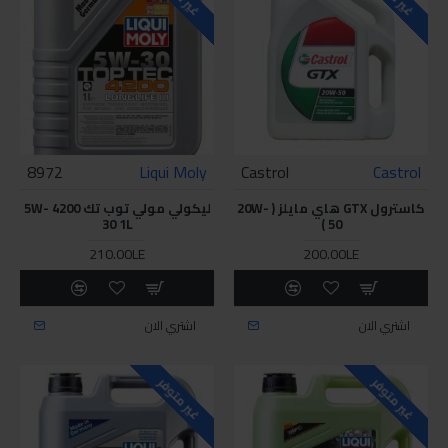
8972
Liqui Moly
Castrol
Castrol
كاسترول GTX هاي مايلز ( 20W-
ليكولي مولي توب تك 4200 5W-
30 1L
50 )
210.00LE
200.00LE
اشتري الان
اشتري الان
غير متوفر
غير متوفر