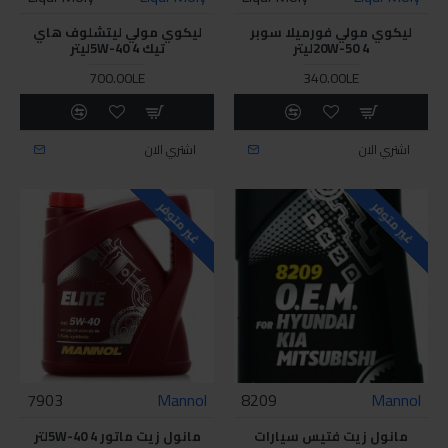
ليكوي مولي فورميلا سوبر
ليكوي مولي ليتشلوف هاي
20W-50 4ليتر
تيك 5W-40 4ليتر
700.00LE
340.00LE
اشتري الان
اشتري الان
غير متوفر
غير متوفر
7903
Mannol
8209
Mannol
مانول زيت فتيس سيارات
مانول زيت ماتور 5W-40 4لتر