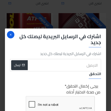
اشتري الان
اشتري الان
غير متوفر
غير متوفر
اشترك في الرسايل البريدية ليصلك كل
جديد
اشترك في الرسايل البريدية ليصلك كل جديد
MN8214-1ME
Mannol
AG52
Mannol
ارسال
التحقق
مانول زيت فتيس AG52 1لتر
مانول زيت ناقل اوتوماتك ATF
WS
170.00LE
يرجى إكمال التحقق
180.00LE
من صحة الاختبار أدناه
اشتري الان
اشتري الان