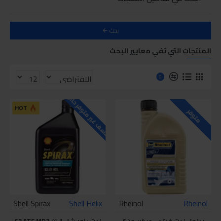
بحث
المنتجات التي تفي معايير البحث
0
للاسف غير متوفر حاليا
HOT
متوفر
Shell Spirax
Shell Helix
Rheinol
Rheinol
رينول زيت فيتس ديكسون6
زيت باور شل 1 لتر S3 ATF MD3