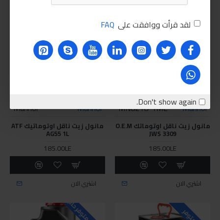
غير متوفر
غير متوفر
لقد قرأت ووافقت على
FAQ
Don't show again.
Mannol
Mannol
MN8218-1ME
Mannol
مانول زيت ناقل اوتوماتك O.E.M
مانول زيت ناقل اوتوماتيك ATF
AG55 1L
JWS 3309
185.00LE
185.00LE
اشتري الان
اشتري الان
للاسف غير متوفر حاليا
غير متوفر