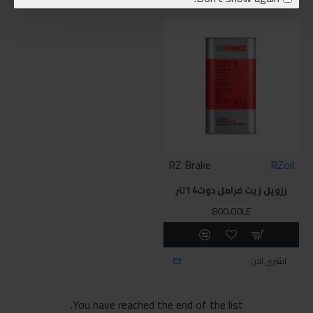
RZ Brake
RZoil
رزويل زيت فرامل دوت4 1لتر
800.00LE
اشتري الان
You have reached the end of the list.