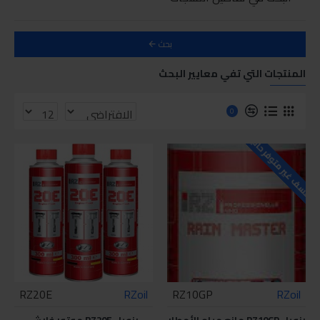
بحث
المنتجات التي تفي معايير البحث
0
للاسف غير متوفر حاليا
RZ20E
RZoil
RZ10GP
RZoil
رزويل RZ10GP مانع مياه الأمطار
رزويل RZ20E موتور فلاش