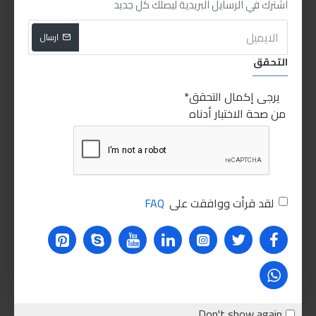
اشترك في الرسايل البريدية ليصلك كل جديد
اشتري الان
اشتري الان
ارسال
للاسف غير متوفر حاليا
التحقق
يرجى إكمال التحقق
من صحة الاختبار أدناه
RZ63M
RZoil
RZ59M
RZoil
لقد قرأت ووافقت على
FAQ
رزويل RZ59M اسبراى تيل فرامل
رزويل RZ63M فوم منظف ماتور
500مل
خارجي
210.00LE
500.00LE
اشتري الان
اشتري الان
Don't show again.