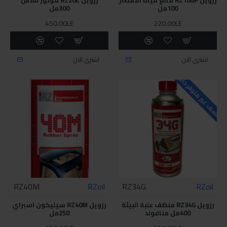
100مل
300مل
450.00LE
220.00LE
اشتري الان
اشتري الان
للاسف غير متوفر حاليا
RZ40M
RZoil
RZ34G
RZoil
رزويل RZ34G منظف علبة البيئة
رزويل RZ40M سيليكون اسبراي
400مل منافولد
250مل