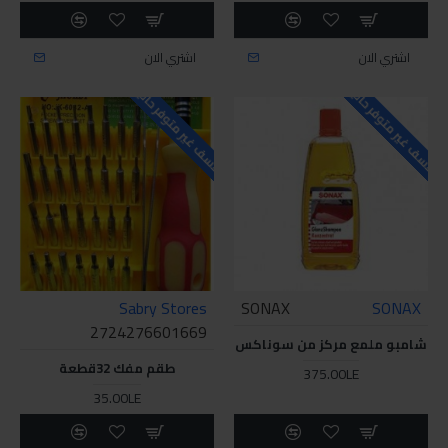
اشتري الان
اشتري الان
للاسف غير متوفر حاليا
للاسف غير متوفر حاليا
Sabry Stores
SONAX
SONAX
2724276601669
شامبو ملمع مركز من سوناكس
طقم مفك 32قطعة
375.00LE
35.00LE