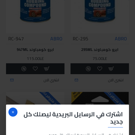
RC-947
ABRO
RC-295
ABRO
ابرو كومباوند 295ML
ابرو كومباوند 947ML
115.00LE
75.00LE
اشتري الان
اشتري الان
للاسف غير متوفر حاليا
للاسف غير متوفر حاليا
اشترك في الرسايل البريدية ليصلك كل
جديد