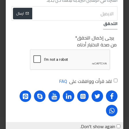
اشترك في الرسايل البريدية ليصلك كل جديد
ارسال
S
Sabry Stores
Sabry stores
Sabry Stores
التحقق
باور لوك محول فيشة ثلاثي
بنطة مخروطية مقاس 42مم
يرجى إكمال التحقق
240.00LE
25.00LE
من صحة الاختبار أدناه
اشتري الان
اشتري الان
للاسف غير متوفر حاليا
للاسف غير متوفر حاليا
لقد قرأت ووافقت على
FAQ
Don't show again.