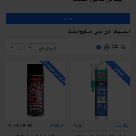
بحث
المنتجات التي تفي معايير البحث
0
للاسف غير متوفر حاليا
متوفر
RC-1000-R
ABRO
100E
AKFIX
سيليكون متعدد الاستخدام
ابرو سبراي مبخر صدأ