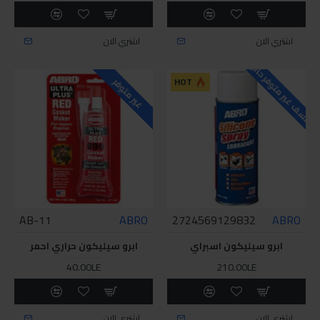
اشتري الان
اشتري الان
للاسف غير متوفر حاليا
HOT
غير متوفر
11-AB
ABRO
2724569129832
ABRO
ابرو سيليكون اسبراي
ابرو سيليكون حراري احمر
40.00LE
210.00LE
اشتري الان
اشتري الان