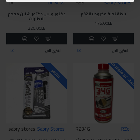
Dr
Dr.wess
HSS
Sabry Stores
بنطة نحلة مخروطية 32م
دكتور ويس دكتور شاين مفحم
الاطارات
175.00LE
220.00LE
اشتري الان
اشتري الان
للاسف غير متوفر حاليا
متوفر
sabry stores
Sabry Stores
RZ34G
RZoil
رزويل RZ34G منظف علبة البيئة
سيلكون حراري ماليزي رصاصي