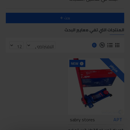
بحث
المنتجات التي تفي معايير البحث
0
NEW
متوفر
sabry stores
APT
كوريك تمساح 2.5طن 2بستم إيه