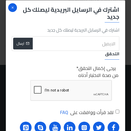
بي تي
اشترك في الرسايل البريدية ليصلك كل
6,500.00LE
جديد
اشترك في الرسايل البريدية ليصلك كل جديد
اشتري الان
ارسال
You have reached the end of the list.
التحقق
يرجى إكمال التحقق
من صحة الاختبار أدناه
عنا
الشحن
سياسة الخصوصية
الشروط والاحكام
لقد قرأت ووافقت على
FAQ
الطلبات