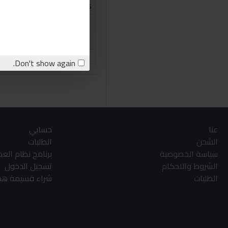
tores
Sabry Stores
مقاس كاوتش ديجيتال ص
250.00LE
اشتري الان
stion
Don't show again.
عنا
حسابي
الشحن
الطلبات
سياسة الخصوصية
برنامج نظام الع
الشروط والاحكام
تسجيل الدخول
الطلبات
شراء قسيمة هدا