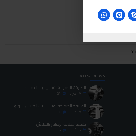
Yo
LATEST NEWS
الطريقة الصحيحة لقياس زيت المحرك
٠٧
فبراير
24
الطريقة الصحيحة لقياس زيت الفتيس الاوتوماتيك
٠٧
فبراير
6
كيفية تنظيف الردياتير بالفلاش
٣٠
أبريل
5