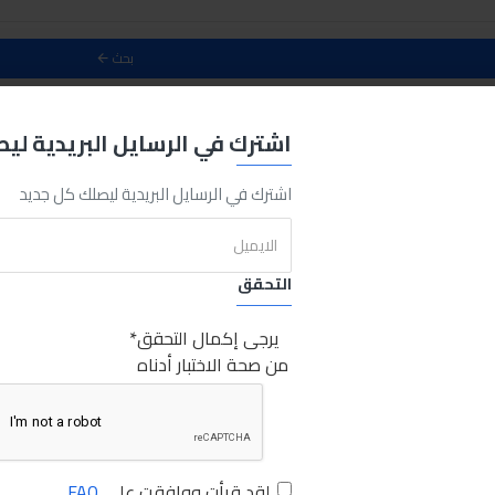
بحث
حث
اشترك في الرسايل البريدية لي
0
اشترك في الرسايل البريدية ليصلك كل جديد
التحقق
يرجى إكمال التحقق
من صحة الاختبار أدناه
لقد قرأت ووافقت على
FAQ