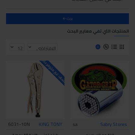
بحث
المنتجات التي تفي معايير البحث
0
للاسف غير متوفر حاليا
6031-10N
KING TONY
sa
Sabry Stores
اللقمه السحريه
كينج توني كلابة 10 بوصة