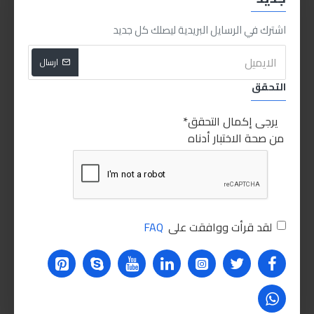
اشترك في الرسايل البريدية ليصلك كل جديد
اشتري الان
اشتري الان
للاسف غير متوفر حاليا
ارسال
التحقق
يرجى إكمال التحقق
من صحة الاختبار أدناه
6615-11
KING TONY
لقد قرأت ووافقت على
FAQ
كينج توني كلابة حرف C 11
بوصة
280.00LE
اشتري الان