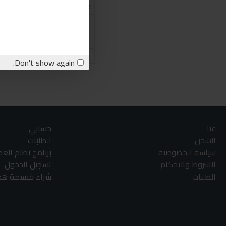
43
Ingco
انجكو مقص بولي 42مم
80.00LE
اشتري الان
stion
Don't show again.
عنا
حسابي
الشحن
الطلبات
سياسة الخصوصية
برنامج نظام الع
الشروط والاحكام
تسجيل الدخول
الطلبات
شراء قسيمة هدا