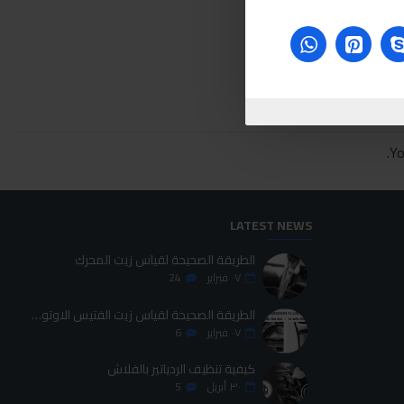
Yo
LATEST NEWS
الطريقة الصحيحة لقياس زيت المحرك
٠٧
فبراير
24
الطريقة الصحيحة لقياس زيت الفتيس الاوتوماتيك
٠٧
فبراير
6
كيفية تنظيف الردياتير بالفلاش
٣٠
أبريل
5