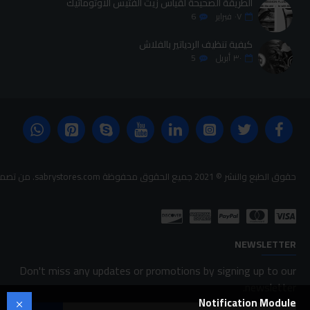
الطريقة الصحيحة لقياس زيت الفتيس الاوتوماتيك
٠٧
فبراير
6
كيفية تنظيف الردياتير بالفلاش
٣٠
أبريل
5
حقوق الطبع والنشر © 2021 جميع الحقوق محفوظة sabrystores.com. من تصميم-
NEWSLETTER
Don't miss any updates or promotions by signing up to our
newsletter.
Notification Module