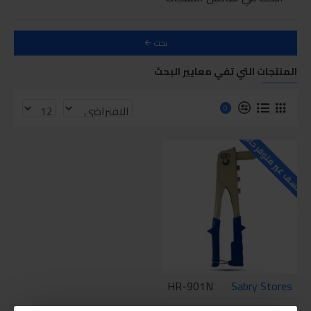
بحث
المنتجات التي تفي معايير البحث
0
للاسف غير متوفر حاليا
HR-901N
Sabry Stores
باتا بنز برشام