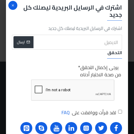
اشترك في الرسايل البريدية ليصلك كل
120.00LE
جديد
اشترك في الرسايل البريدية ليصلك كل جديد
اشتري الان
ارسال
You have reached the end of the list.
التحقق
يرجى إكمال التحقق
من صحة الاختبار أدناه
عنا
الشحن
سياسة الخصوصية
الشروط والاحكام
لقد قرأت ووافقت على
FAQ
الطلبات