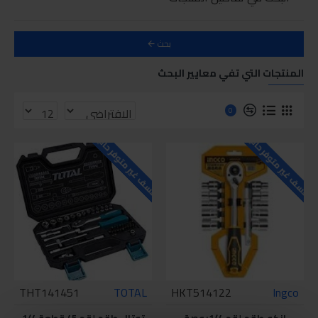
بحث
المنتجات التي تفي معايير البحث
0
للاسف غير متوفر حاليا
للاسف غير متوفر حاليا
THT141451
TOTAL
HKT514122
Ingco
انكو طقم لقم 1/4بوصة
توتال طقم لقم 45 قطعة 1/4