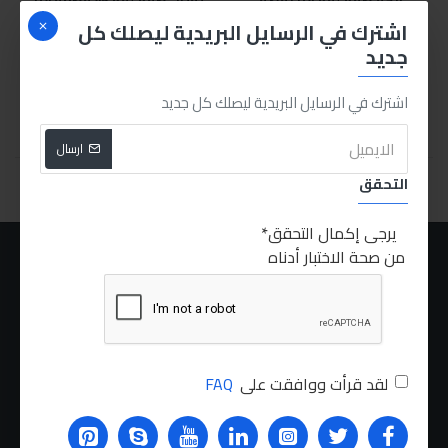
12قطعة
بوصة
اشترك في الرسايل البريدية ليصلك كل
375.00LE
400.00LE
جديد
اشترك في الرسايل البريدية ليصلك كل جديد
اشتري الان
اشتري الان
ارسال
You have reached the end of the list.
التحقق
يرجى إكمال التحقق
من صحة الاختبار أدناه
عنا
الشحن
سياسة الخصوصية
الشروط والاحكام
لقد قرأت ووافقت على
FAQ
الطلبات