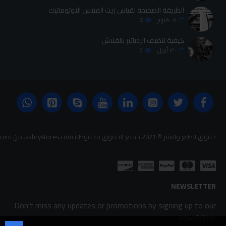
الطريقة الصحيحة لقياس زيت الفتيس الاوتوماتيك
٠٧
فبراير
6
كيفية تنظيف الردياتير بالفلاش
٣٠
أبريل
5
حقوق الطبع والنشر © 2021 جميع الحقوق محفوظة sabrystores.com. من تصميم-
NEWSLETTER
Don't miss any updates or promotions by signing up to our
newsletter.