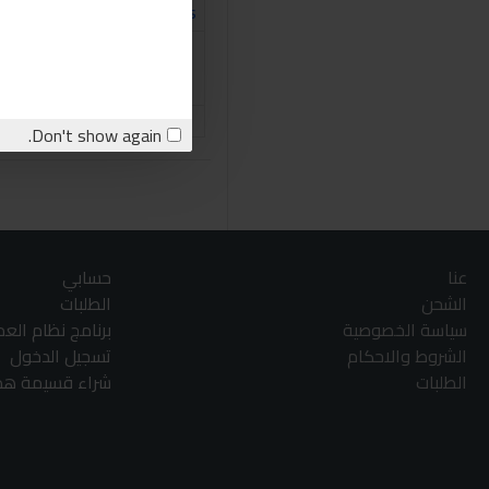
Sabry Stores
طقم قياس كبس موتور السياره 
675.00LE
اشتري الان
stion
Don't show again.
عنا
حسابي
الشحن
الطلبات
سياسة الخصوصية
برنامج نظام الع
الشروط والاحكام
تسجيل الدخول
الطلبات
شراء قسيمة هدا