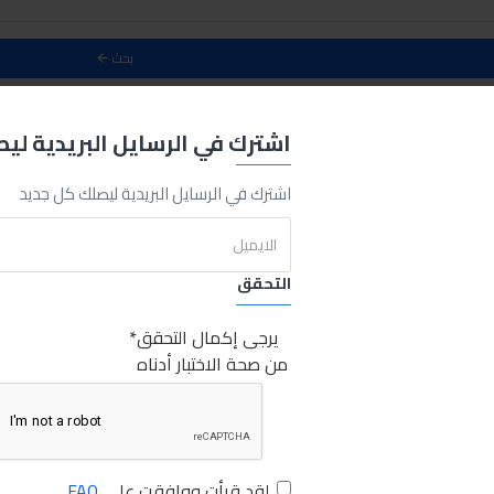
بحث
حث
اشترك في الرسايل البريدية لي
0
اشترك في الرسايل البريدية ليصلك كل جديد
HOT
التحقق
يرجى إكمال التحقق
من صحة الاختبار أدناه
لقد قرأت ووافقت على
FAQ