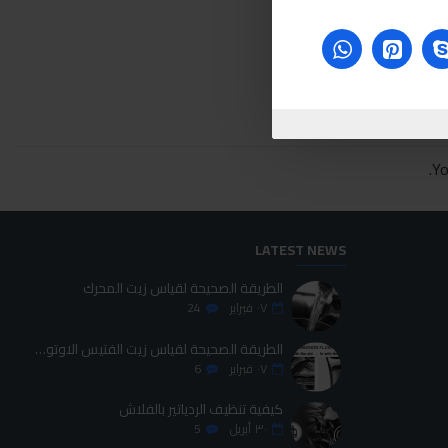
Yo
LATEST NEWS
الطريقة الصحيحة لقياس زيت المحرك
٠٧
فبراير
24
الطريقة الصحيحة لقياس زيت الفتيس الاوتوماتيك
٠٧
فبراير
6
كيفية تنظيف الردياتير بالفلاش
٣٠
أبريل
5