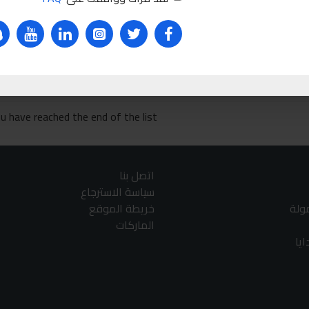
CB1105
3 ق
Ask Que
u have reached the end of the list.
اتصل بنا
سياسة الاسترجاع
مولة
خريطة الموقع
الماركات
يا