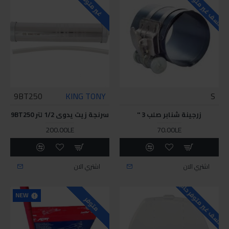
للاسف غير متوفر حاليا
غير متوفر
9BT250
KING TONY
S
زرجينة شنابر صلب 3 "
سرنجة زيت يدوى 1/2 لتر 9BT250
200.00LE
70.00LE
اشتري الان
اشتري الان
للاسف غير متوفر حاليا
NEW
متوفر