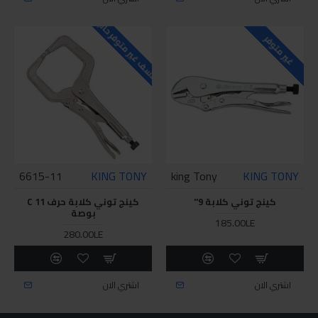
للاسف غير متوفر حاليا
غير متوفر
6615-11
KING TONY
king Tony
KING TONY
كينج توني كلابة 9"
كينج توني كلابة حرف C 11
بوصة
185.00LE
280.00LE
اشتري الان
اشتري الان