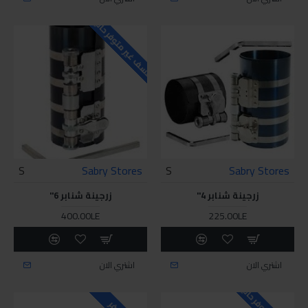
للاسف غير متوفر حاليا
S
Sabry Stores
S
Sabry Stores
زرجينة شنابر 4"
زرجينة شنابر 6"
400.00LE
225.00LE
اشتري الان
اشتري الان