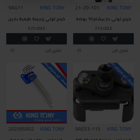
9AG11
KING TONY
21-20-101
KING TONY
كينج توني بنز برشام 10 بوصة
كينج توني زرجينة طرمبة بنزين
925.00LE
210.00LE
اشتري الان
اشتري الان
للاسف غير متوفر حاليا
للاسف غير متوفر حاليا
20209SR02
KING TONY
9AES3-115
KING TONY
كينج توني زرجينة فلاتر 60-115
كينج توني طقم الن بالبوصة