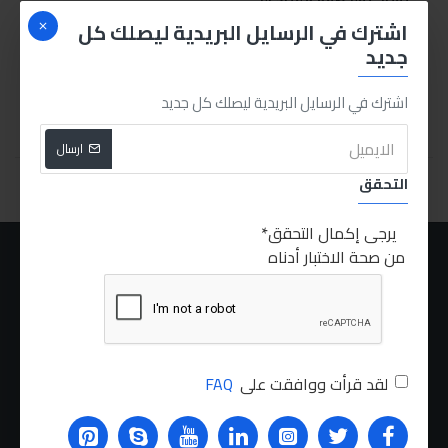
مطواة
اشترك في الرسايل البريدية ليصلك كل
65.00LE
جديد
اشترك في الرسايل البريدية ليصلك كل جديد
اشتري الان
ارسال
You have reached the end of the list.
التحقق
يرجى إكمال التحقق
من صحة الاختبار أدناه
عنا
الشحن
سياسة الخصوصية
الشروط والاحكام
لقد قرأت ووافقت على
FAQ
الطلبات