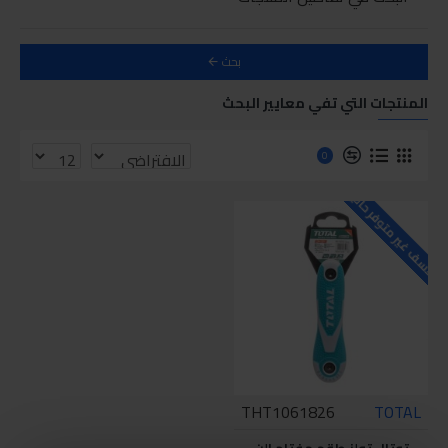
بحث
المنتجات التي تفي معايير البحث
0
للاسف غير متوفر حاليا
THT1061826
TOTAL
توتال تولز طقم مفتاح الن