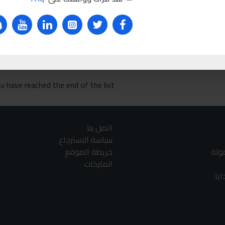
9DA10
Ask Que
u have reached the end of the list.
اتصل بنا
سياسة الاسترجاع
مولة
خريطة الموقع
الماركات
يا