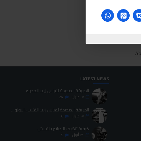
Yo
LATEST NEWS
الطريقة الصحيحة لقياس زيت المحرك
٠٧
فبراير
24
الطريقة الصحيحة لقياس زيت الفتيس الاوتوماتيك
٠٧
فبراير
6
كيفية تنظيف الردياتير بالفلاش
٣٠
أبريل
5