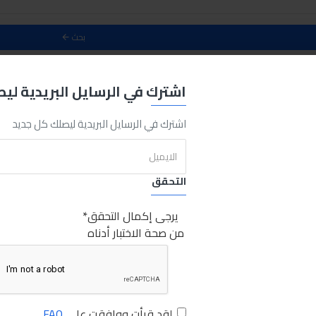
بحث
حث
اشترك في الرسايل البريدية لي
0
اشترك في الرسايل البريدية ليصلك كل جديد
التحقق
يرجى إكمال التحقق
من صحة الاختبار أدناه
لقد قرأت ووافقت على
FAQ