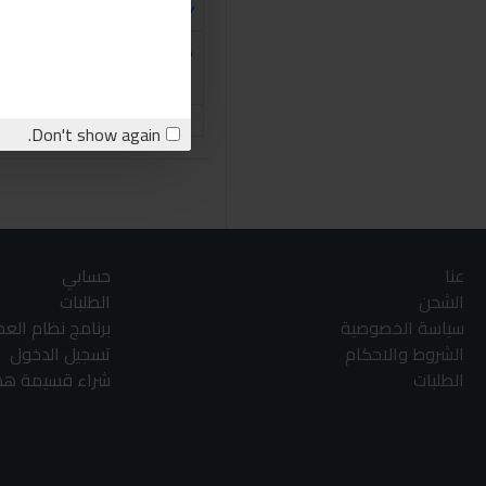
4
KING TONY
كينج توني لقمة تروكسات T50 113MM
140.00LE
اشتري الان
stion
Don't show again.
عنا
حسابي
الشحن
الطلبات
سياسة الخصوصية
برنامج نظام الع
الشروط والاحكام
تسجيل الدخول
الطلبات
شراء قسيمة هدا