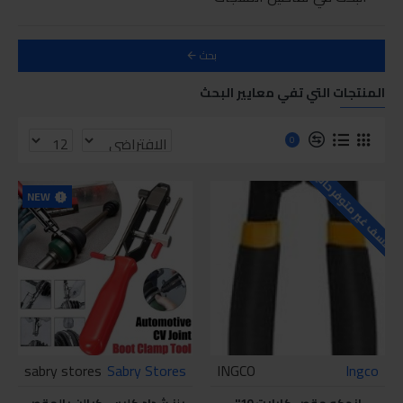
بحث
المنتجات التي تفي معايير البحث
0
للاسف غير متوفر حاليا
NEW
sabry stores
Sabry Stores
INGCO
Ingco
انجكو مقص كابلات 10"
بنز شداد كلبس كبالن بالمقص