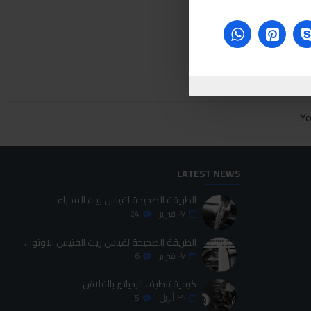
Yo
LATEST NEWS
الطريقة الصحيحة لقياس زيت المحرك
٠٧
فبراير
24
الطريقة الصحيحة لقياس زيت الفتيس الاوتوماتيك
٠٧
فبراير
6
كيفية تنظيف الردياتير بالفلاش
٣٠
أبريل
5