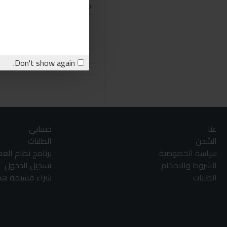
Ingco
انجكو مقص كابلات 10"
110.00LE
اشتري الان
stion
Don't show again.
عنا
حسابي
الشحن
الطلبات
سياسة الخصوصية
برنامج نظام الع
الشروط والاحكام
تسجيل الدخول
الطلبات
شراء قسيمة هدا