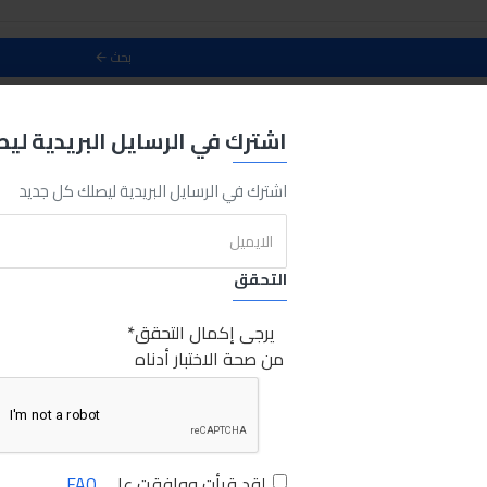
بحث
حث
اشترك في الرسايل البريدية لي
0
اشترك في الرسايل البريدية ليصلك كل جديد
التحقق
يرجى إكمال التحقق
من صحة الاختبار أدناه
لقد قرأت ووافقت على
FAQ