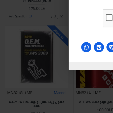
تبار زيت الفرامل
مانول ديكسرون VI
175.00LE
500.00L
Ask Question
اشتري الان
Ask Question
غير متوفر
MN8218-1ME
Mannol
MN8214-1ME
 اوتوماتك ATF WS
مانول زيت ناقل اوتوماتك O.E.M JWS
3309
180.00L