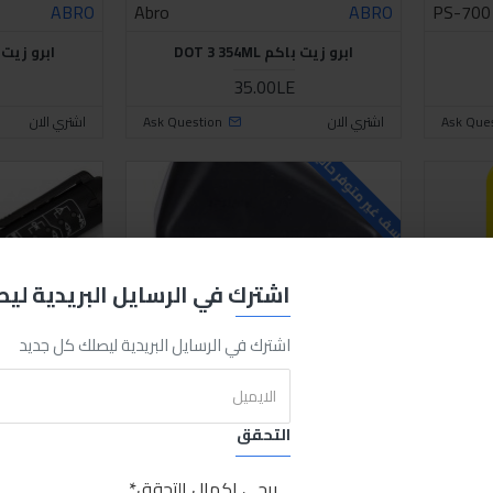
ABRO
Abro
ABRO
PS-700
ابرو زيت باكم DOT 3 354ML
ابرو زيت باكم L
35.00LE
Ask Que
اشتري الان
Ask Question
اشتري الان
للاسف غير متوفر حاليا
اشترك في الرسايل البريدية لي
اشترك في الرسايل البريدية ليصلك كل جديد
التحقق
Sabry Stores
3276424024015
Valeo
RX118
يرجى إكمال التحقق