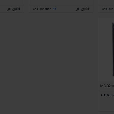
Ask Que
اشتري الان
Ask Question
اشتري الان
MN821
يت ناقل اوتوماتيك O.E.M CVT