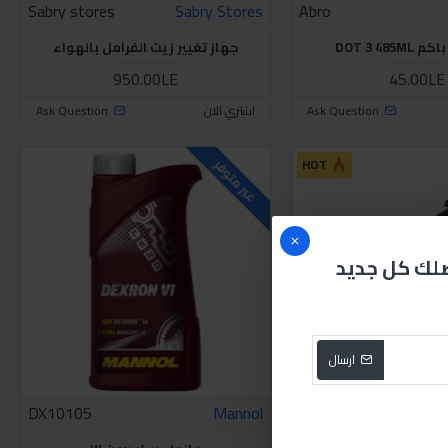
Sabry stores
Sabry Stores
Abro
DOT 3 485M
جهاز تغيير زيت الفرامل بالهواء
950.00LE
45.00LE
Ask Question
اشتري الان
Ask Question
HOT
غير متوفر
صلك كل جديد
ارسال
DX10105
Mannol
Sabry stores