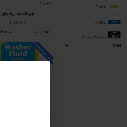
ABRO
Valeo
ابرو اضافة زيت باور
ABRO
60.00LE
اشتري الان
stion
Sabry Stores
للاسف غير متوفر حاليا
TAGS
06D
RAIN-X