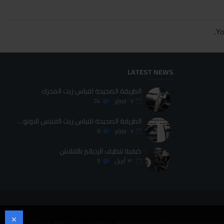
Yo
LATEST NEWS
الطريقة الصحيحة لقياس زيت المحرك
٠٧
فبراير
24
الطريقة الصحيحة لقياس زيت الفتيس الاوتوماتيك
٠٧
فبراير
6
كيفية تنظيف الردياتير بالفلاش
٣٠
أبريل
5
Don't miss any updates or promotions by signing up to o