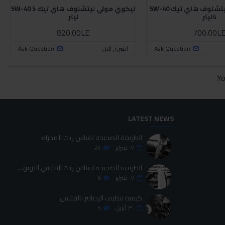
ليكوي مولي ليتشلوف هاي تيك 5W-40
ليكوي مولي ليتشلوف هاي تيك 5W-40 5
4ليتر
ليتر
820.00LE
700.00L
Ask Question
اشتري الان
Ask Question
Yo
LATEST NEWS
الطريقة الصحيحة لقياس زيت المحرك
٠٧
فبراير
24
الطريقة الصحيحة لقياس زيت الفتيس الاوتوماتيك
٠٧
فبراير
6
كيفية تنظيف الردياتير بالفلاش
٣٠
أبريل
5