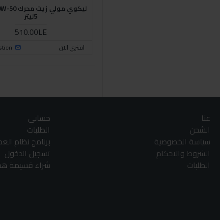
ليكوي مولي ز
5ليتر
510.00LE
اشتري الان
stion
عنا
حسابي
الشحن
الطلبات
سياسة الخصوصية
برنامج نظام الع
الشروط والاحكام
تسجيل الدخول
الطلبات
شراء قسيمة هدا