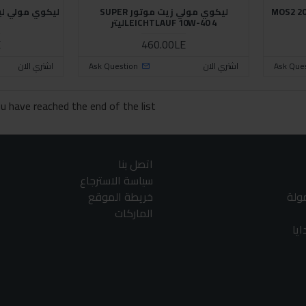
يت محرك MOS2 20W-50
ليكوي مولي زيت موتور SUPER
LEICHTLAUF 10W-40 4ليتر
E
460.00LE
Ask Que
اشتري الان
Ask Question
اشتري الان
u have reached the end of the list.
اتصل بنا
سياسة الاسترجاع
مولة
خريطة الموقع
الماركات
يا