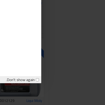
Liqui Moly
1ليتر
145.00LE
اشتري الان
stion
غير متوفر
Don't show again.
0012129
Liqui Moly