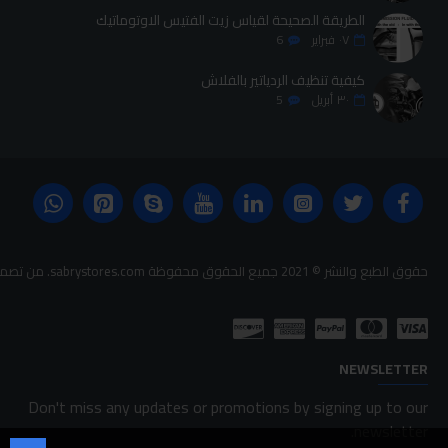
الطريقة الصحيحة لقياس زيت الفتيس الاوتوماتيك
٠٧
فبراير
6
كيفية تنظيف الردياتير بالفلاش
٣٠
أبريل
5
حقوق الطبع والنشر © 2021 جميع الحقوق محفوظة sabrystores.com. من تصميم-
NEWSLETTER
Don't miss any updates or promotions by signing up to our
newsletter.