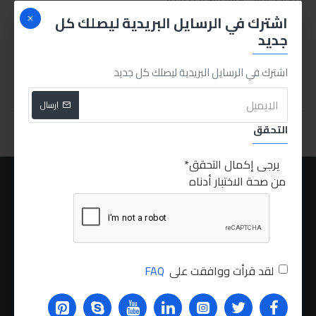
مانع تكون البقع
اشترك في الرسايل البريدية ليصلك كل
130.00LE
جديد
اشترك في الرسايل البريدية ليصلك كل جديد
اشتري الان
ارسال
You have reached the end of the list.
التحقق
يرجى إكمال التحقق
من صحة الاختبار أدناه
عنا
الشحن
سياسة الخصوصية
الشروط والاحكام
لقد قرأت ووافقت على
FAQ
الطلبات