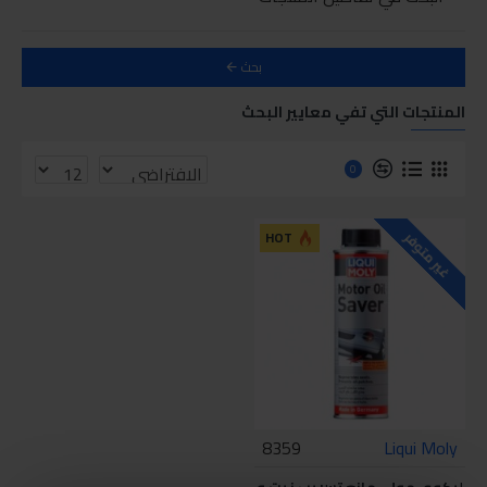
بحث
المنتجات التي تفي معايير البحث
0
HOT
غير متوفر
8359
Liqui Moly
ليكوي مولي مانع تسريب زيت و