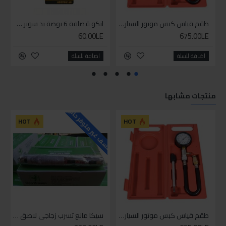
طقم قياس كبس موتور السياره 3 ق
انكو قصافة 6 بوصة يد سوبر وان
60.00LE
675.00LE
اضافة للسلة
اضافة للسلة
منتجات مشابها
للاسف غير متوفر حاليا
HOT
HOT
طقم قياس كبس موتور السياره 3 ق
سيكا مانع تسرب زجاجي لاصق اسود 600 مل