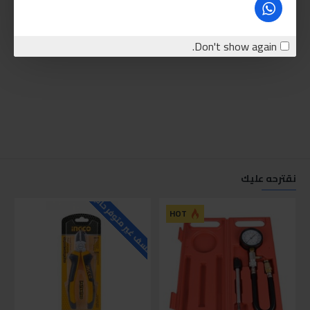
Don't show again.
نقترحه عليك
للاسف غير متوفر حاليا
للاسف
HOT