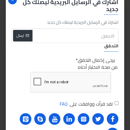
اشترك في الرسايل البريدية ليصلك كل
جديد
بكره لاصق شكرتون حراري قماش
توتال مسدس رش مياه 9 أشكال
اشترك في الرسايل البريدية ليصلك كل جديد
175.00LE
50.00LE
اضافة للسلة
اضافة للسلة
ارسال
التحقق
يرجى إكمال التحقق
من صحة الاختبار أدناه
لقد قرأت ووافقت على
FAQ