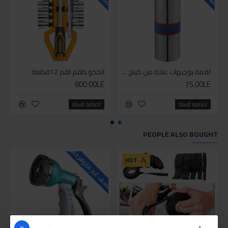
لقمة بوجيهات عادة من كينج توني 16مم
انجكو طقم لقم 12قطعة
800.00LE
75.00LE
اضافة للسلة
اضافة للسلة
PEOPLE ALSO BOUGHT
للاسف غير متوفر حاليا
HOT