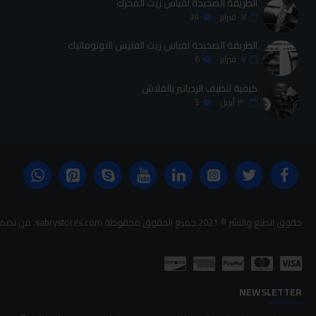
الطريقة الصحيحة لقياس زيت المحرك
٠٧
فبراير
24
الطريقة الصحيحة لقياس زيت الفتيس الاوتوماتيك
٠٧
فبراير
6
كيفية تنظيف الردياتير بالفلاش
٣٠
أبريل
5
حقوق الطبع والنشر © 2021 جميع الحقوق محفوظة sabrystores.com. من تصميم-
NEWSLETTER