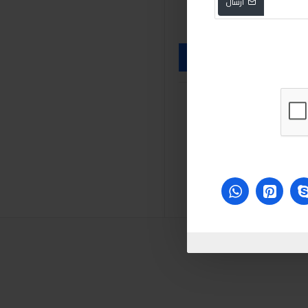
ارسال
sabry stores
sabry
bla