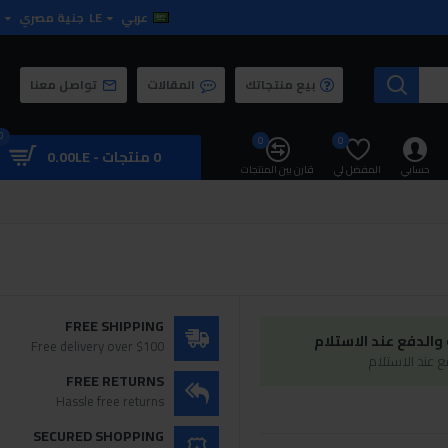
عربي
LE
جنية مصري
بيع منتجاتك
المقالات
تواصل معنا
0
0
0
0 منتجات - 0.00LE
حسابي
المفضل لي
قارن بين المنتجات
FREE SHIPPING
الدفع عند الاستلام
Free delivery over $100
 عند الاستلام
FREE RETURNS
Hassle free returns
SECURED SHOPPING