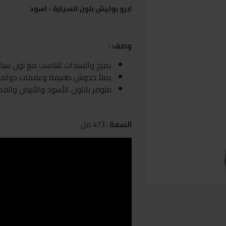
ابرو بوليش بلون السيارة - اسود
وصف :
يمزج والسندات لتتناسب مع لون سيا
يملأ خدوش طفيفة وعلامات دوام
متوفر باللون الأسود والأبيض والفض
السعة
: 473 مل