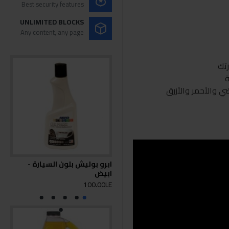
Best security features
UNLIMITED BLOCKS
Any content, any page
رتك
ة
ي والأحمر والأزرق
ابرو بوليش بلون السيارة -
ابرو
ابيض
0LE
100.00LE