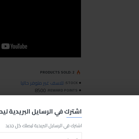
PRODUCTS SOLD: 2
للاسف غير متوفر حاليا
STOCK:
8500
REWARD POINTS:
AB-301
MODEL:
0.47كلغ
WEIGHT:
اشترك في الرسايل البريدية لي
(0 التقييمات)
-
كتابة تعلي
اشترك في الرسايل البريدية ليصلك كل جديد
100.00LE