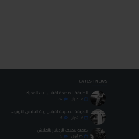
ابرو انتي فوج
ابرو اوكتين بوستر
45.00LE
45.00LE
اضافة للسلة
اضافة للسلة
LATEST NEWS
الطريقة الصحيحة لقياس زيت المحرك
٠٧
فبراير
24
الطريقة الصحيحة لقياس زيت الفتيس الاوتوماتيك
٠٧
فبراير
6
كيفية تنظيف الردياتير بالفلاش
٣٠
أبريل
5