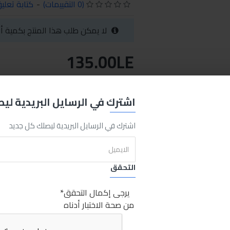
(0 التقييمات)
-
كتابة تعلي
لا يمكن طلب هذا المنتج بكمية أق
135.00LE
السعر بنقاط المكافآت : 125
اشترك في الرسايل البريدية لي
اضافة للسلة
اشتري الان
اشترك في الرسايل البريدية ليصلك كل جديد
REQUEST MORE INFO
التحقق
يرجى إكمال التحقق
a
permanent threadlock
red
sabry
sabry stores
ابرو لوكتايد احمر
من صحة الاختبار أدناه