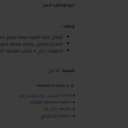
ابرو لوكتايد احمر
وصف :
أقفال عالية القوة صيغة ترصيع يص
الاهتزاز والدليل. يقاوم معظم المواد
للتطبيقات التي لا تتطلب التفكيك ال
السعة
: 50 مل
PRODUCTS SOLD: 0
للاسف غير متوفر حاليا
STOCK:
12500
REWARD POINTS:
TL-571
MODEL:
0.50كلغ
WEIGHT: