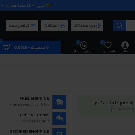
عربي
LE
جنية مصري
بيع منتجاتك
المقالات
تواصل معنا
0
0
0
0 منتجات - 0.00LE
حسابي
المفضل لي
قارن بين المنتجات
FREE SHIPPING
الدفع عند الاستلام
Free delivery over $100
 عند الاستلام
FREE RETURNS
Hassle free returns
SECURED SHOPPING