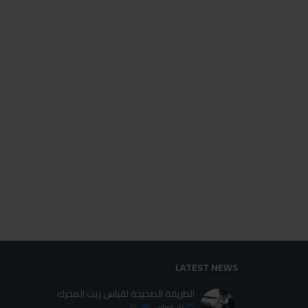
للاسف غير متوفر حاليا
للاسف غير متوفر حاليا
HOT
ابرو انتي فوج
ابرو اوكتين بوستر
45.00LE
45.00LE
اضافة للسلة
اضافة للسلة
LATEST NEWS
الطريقة الصحيحة لقياس زيت المحرك
٠٧
فبراير
24