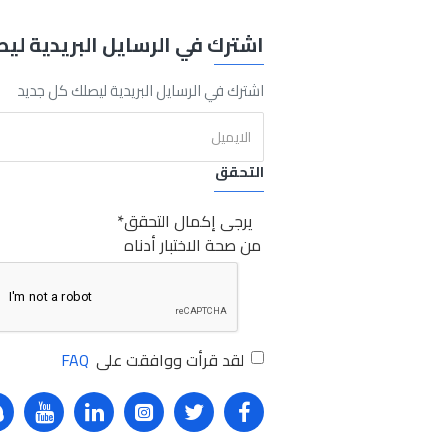
اشترك في الرسايل البريدية لي
Piece
Sabry Stores plus
إيه بي تي طقم لقم 94قطعة
إيه بي تي
طقم
اشترك في الرسايل البريدية ليصلك كل جديد
التحقق
يرجى إكمال التحقق
من صحة الاختبار أدناه
لقد قرأت ووافقت على
FAQ