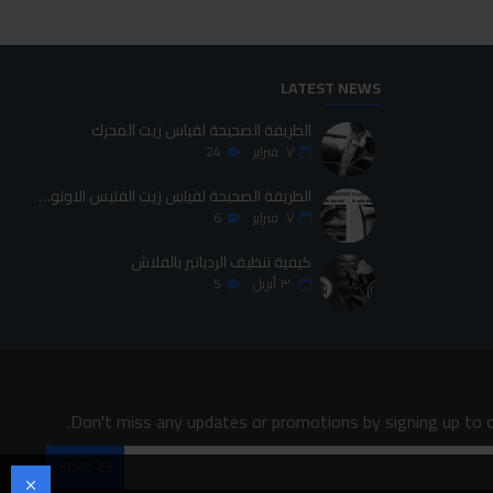
LATEST NEWS
الطريقة الصحيحة لقياس زيت المحرك
٠٧
فبراير
24
الطريقة الصحيحة لقياس زيت الفتيس الاوتوماتيك
٠٧
فبراير
6
كيفية تنظيف الردياتير بالفلاش
٣٠
أبريل
5
Don't miss any updates or promotions by signing up to o
SEND