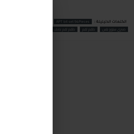
الكلمات الدليليلة :
s
94
set
bit
APT
APT bit set 94Pieces
صبري ستورز بلس
طقم لقم
طقم لقم نصف بوصه