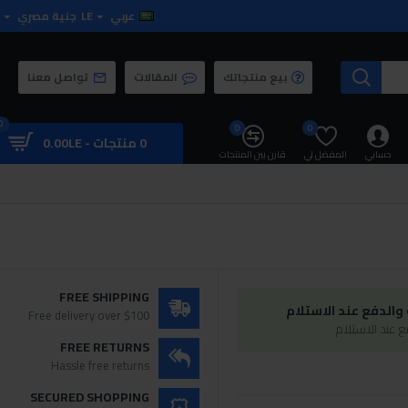
عربي
LE
جنية مصري
بيع منتجاتك
المقالات
تواصل معنا
0
0
0
0 منتجات - 0.00LE
حسابي
المفضل لي
قارن بين المنتجات
FREE SHIPPING
الدفع عند الاستلام
Free delivery over $100
 عند الاستلام
FREE RETURNS
Hassle free returns
SECURED SHOPPING