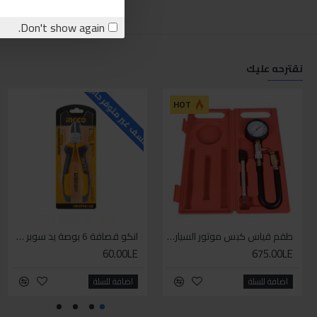
Don't show again.
نقترحه عليك
للاسف غير متوفر حاليا
ل
HOT
طقم قياس كبس موتور السياره 3 ق
انكو قصافة 6 بوصة يد سوبر وان
60.00LE
675.00LE
اضافة للسلة
اضافة للسلة