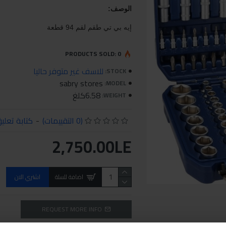
الوصف:
إيه بي تي طقم لقم 94 قطعة
PRODUCTS SOLD: 0
للاسف غير متوفر حاليا
STOCK:
sabry stores
MODEL:
6.58كلغ
WEIGHT:
(0 التقييمات)
-
كتابة تعلي
2,750.00LE
اضافة للسلة
اشتري الان
REQUEST MORE INFO