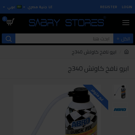
LOGIN
REGISTER
LE
جنية مصري
عربي
0
الكل
ابرو نافخ كاوتش 340ج
ابرو نافخ كاوتش 340ج
غير متوفر