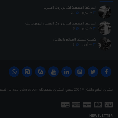
الطريقة الصحيحة لقياس زيت المحرك
٠٧
فبراير
24
الطريقة الصحيحة لقياس زيت الفتيس الاوتوماتيك
٠٧
فبراير
6
كيفية تنظيف الردياتير بالفلاش
٣٠
أبريل
5
حقوق الطبع والنشر © 2021 جميع الحقوق محفوظة sabrystores.com. من تصميم-
NEWSLETTER