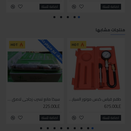
اضافة للسلة
اضافة للسلة
منتجات مشابها
للاسف غير متوفر حاليا
HOT
HOT
طقم قياس كبس موتور السياره 3 ق
سيكا مانع تسرب زجاجي لاصق اسود 600 مل
225.00LE
675.00LE
اضافة للسلة
اضافة للسلة