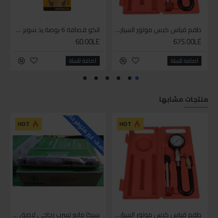
طقم قياس كبس موتور السياره 3 ق
انكو قصافة 6 بوصة يد سوبر وان
60.00LE
675.00LE
اضافة للسلة
اضافة للسلة
منتجات مشابها
للاسف غير متوفر حاليا
HOT
HOT
طقم قياس كبس موتور السياره 3 ق
سيكا مانع تسرب زجاجي لاصق اسود 600 مل