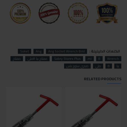
الكلمات الدليليلة :
Soket
Ang
Ang Socket Wrench 8ml
Wrench
8
ml
Sabry Stores Plus
مفتاح ببا 8ملي
مفتاح
ببا
8
ملي
صبري ستورز بلس
RELATED PRODUCTS