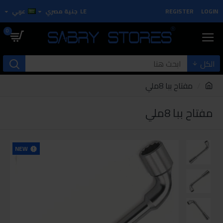
LOGIN
REGISTER
LE
جنية مصري
عربي
0
الكل
مفتاح ببا 8ملي
مفتاح ببا 8ملي
NEW