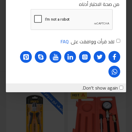
من صحة الاختبار أدناه
لقد قرأت ووافقت على
FAQ
نقترحه عليك
Don't show again.
للاسف غير متوفر حاليا
للاسف
HOT