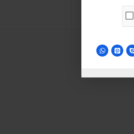
ل 600ملي
ملمع