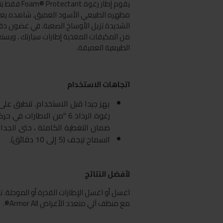
يقوم إطار رغو
مظهره الطبيعي الأسود العميق. شاهده يعمل
الشديدة تزيل الأوساخ الصعبة. في غضون دقائ
من المكيفات المغذية إطارات سيارتك ، ويستع
الطبيعية العميقة.
اتجاهات الاستخدام
يهز جيدا قبل الاستخدام. تنطبق على 
رغوة الرذاذ 6 "من الاطارات 
ضمان التغطية الكاملة ، حتى الجدار 
السماح ليجف (5 إلى 10 دقائق).
لأفضل النتائج
اغسل أو اغسل الإطارات القذرة أو الموحلة. تن
مع منظف آلي متعدد الأغراض Armor All®.