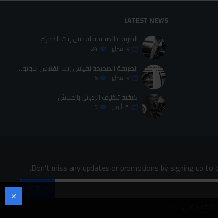
LATEST NEWS
الطريقة الصحيحة لقياس زيت المحرك
٠٧
فبراير
24
الطريقة الصحيحة لقياس زيت الفتيس الاوتوماتيك
٠٧
فبراير
6
كيفية تنظيف الردياتير بالفلاش
٣٠
أبريل
5
Don't miss any updates or promotions by signing up to o
SEND
وافقت على
FAQ