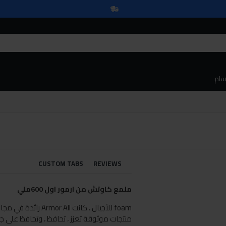
سام
CUSTOM TABS
REVIEWS
ملمع كاوتش من ارمور اول 600ملي
foam للأجيال ، كانت All
منتجات موثوقة تعزز ، تحافظ ، وتحافظ على جم