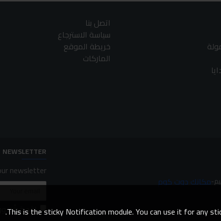
اتصل بنا
سياسة الاسترجاع
مولة
خريطة الموقع
الماركات
يا
NEWSLETTER
ur newsletter.
مكانك دوت كوم
لقد قرأت و
This is the sticky Notification module. You can use it for any s