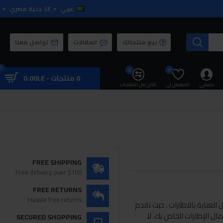
عربي
LE
جنية مصري
بيع منتجاتك
المقالات
تواصل معنا
0
0
0
0 منتجات - 0.00LE
حسابي
المفضل لي
قارن بين المنتجات
FREE SHIPPING
Free delivery over $100
FREE RETURNS
Hassle free returns
Armor  رائدة في مجال العناية بالاطارات ، حيث تقدم
ال الإطارات الخاص بك. لا
SECURED SHOPPING