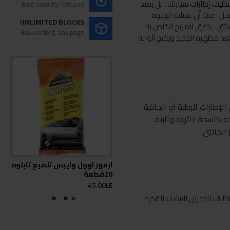
ة Foam® Protectant فقط بتنظيف إطارات سيارتك ، بل يعيد
Best security features
 ، حيث أن عملية الرغوة
UNLIMITED BLOCKS
ق ، يخترق المزيج الخاص بنا
Any content, any page
يد مظهره الجديد ويخرج ألوانه
الإطارات الرطبة أو الجافة.
في حركة كاسحة دائرية وثابتة.
الجانبي.
ارمور اوول وايبس تلميع تابلوه
ارم
20قطعة
سري
0LE
45.00LE
ظيف الجدران البيضاء القذرة