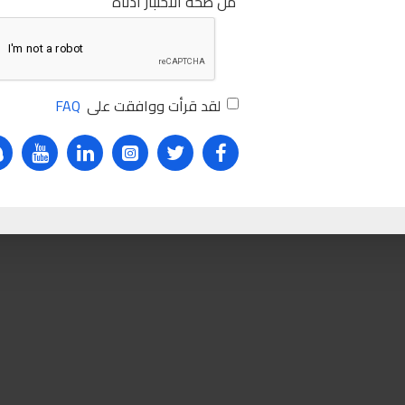
من صحة الاختبار أدناه
tire
foam
car
car care
sabry
sabry stores
ملمع كاوتش من ارمور او
صبري ستورز
لقد قرأت ووافقت على
FAQ