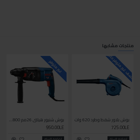
منتجات مشابها
للاسف غير متوفر حاليا
غير متوفر
بوش بلاور شفط وطرد 620 وات
بوش شنيور هيلتي 26مم 800وات
950.00LE
725.00LE
اضافة للسلة
اضافة للسلة