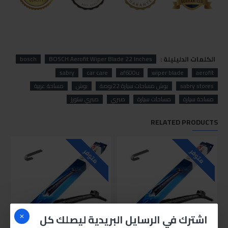
الكلمات الدليليلة :
bosch
BOSCH Aerofit Wiper Blade 22 Inches
sabry
car care
af600u
wiper blade
aerofit
sabry stores
بوش مساحات سيارة 22بوصة
بوش
مساحة عربية
مساحة سيارة
مساحات سيارة
صبري
صبري ستورز
RELATED PRODUCTS
متوفر
متوفر
اشترك في الرسايل البريدية ليصلك كل