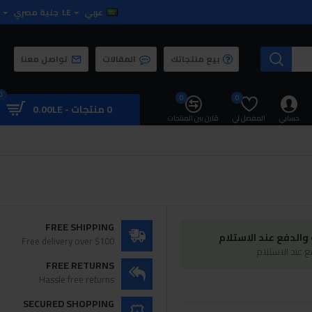
عربي
LE
جنية مصري
بيع منتجاتك
المقالات
تواصل معنا
0
0
0
0 منتجات - 0.00LE
حسابي
المفضل لي
قارن بين المنتجات
FREE SHIPPING
الدفع عند الاستلام
Free delivery over $100
 عند الاستلام
FREE RETURNS
Hassle free returns
SECURED SHOPPING