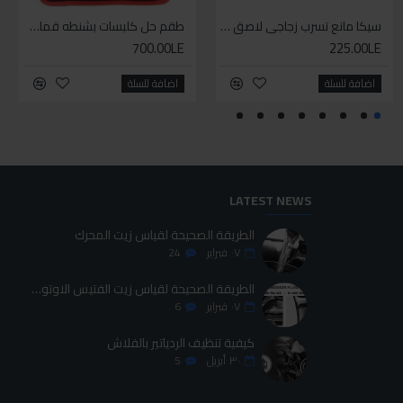
سيليكون متعدد الاستخدام
سيكا مانع تسرب زجاجي لاصق اسود 600 مل
طقم حل كلبسات بشنطه قماش ١٩ قطعه للخدمات الشاقه
طقم حل كلبسات بشنطه قماش ١٩ قطعه للخدمات الشاقه
700.00LE
700.00LE
225.00LE
70.00LE
اضافة للسلة
اضافة للسلة
اضافة للسلة
اضافة للسلة
LATEST NEWS
الطريقة الصحيحة لقياس زيت المحرك
٠٧
فبراير
24
الطريقة الصحيحة لقياس زيت الفتيس الاوتوماتيك
٠٧
فبراير
6
كيفية تنظيف الردياتير بالفلاش
٣٠
أبريل
5