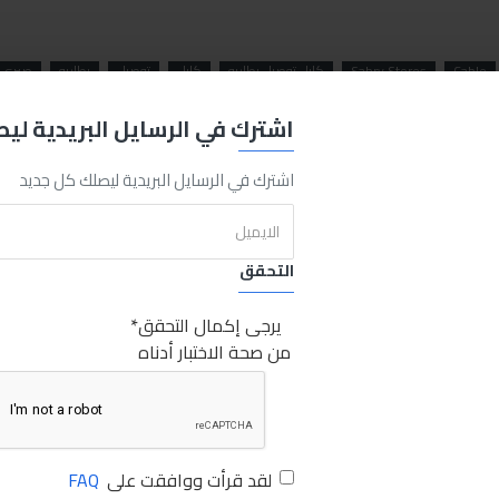
Cable
Sabry Stores
كابل توصيل بطاريه
كابل
توصيل
بطاريه
صبري س
اشترك في الرسايل البريدية لي
اشترك في الرسايل البريدية ليصلك كل جديد
التحقق
يرجى إكمال التحقق
من صحة الاختبار أدناه
لقد قرأت ووافقت على
FAQ