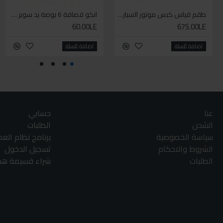
طقم قياس كبس موتور السياره 3 ق
انكو قصافة 6 بوصة يد سوبر وان
60.00LE
675.00LE
اضافة للسلة
اضافة للسلة
عنا
حسابي
الشحن
الطلبات
سياسة الخصوصية
برنامج نظام الع
الشروط والاحكام
تسجيل الدخول
الطلبات
شراء قسيمة هدا