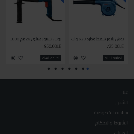
بوش بلاور شفط وطرد 620 وات
بوش شنيور هيلتي 26مم 800وات
950.00LE
725.00LE
اضافة للسلة
اضافة للسلة
عنا
الشحن
سياسة الخصوصية
الشروط والاحكام
الطلبات