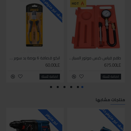
للاسف غير متوفر حاليا
للاسف
HOT
طقم قياس كبس موتور السياره 3 ق
انكو قصافة 6 بوصة يد سوبر وان
60.00LE
675.00LE
اضافة للسلة
اضافة للسلة
منتجات مشابها
للاسف غير متوفر حاليا
غير متوفر