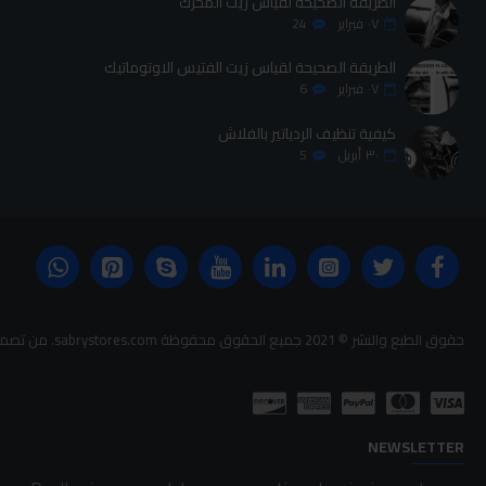
الطريقة الصحيحة لقياس زيت المحرك
٠٧
فبراير
24
الطريقة الصحيحة لقياس زيت الفتيس الاوتوماتيك
٠٧
فبراير
6
كيفية تنظيف الردياتير بالفلاش
٣٠
أبريل
5
حقوق الطبع والنشر © 2021 جميع الحقوق محفوظة sabrystores.com. من تصميم-
NEWSLETTER