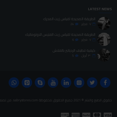
LATEST NEWS
الطريقة الصحيحة لقياس زيت المحرك
٠٧
فبراير
24
الطريقة الصحيحة لقياس زيت الفتيس الاوتوماتيك
٠٧
فبراير
6
كيفية تنظيف الردياتير بالفلاش
٣٠
أبريل
5
حقوق الطبع والنشر © 2021 جميع الحقوق محفوظة sabrystores.com. من تصميم-