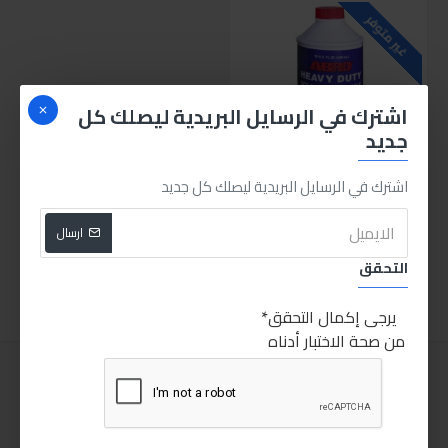
غير متوفر
اشترك في الرسايل البريدية ليصلك كل
جديد
اشترك في الرسايل البريدية ليصلك كل جديد
ابرو زيت باكم DOT 3 485ML
45.00LE
ارسال
التحقق
اضافة للسلة
يرجى إكمال التحقق
من صحة الاختبار أدناه