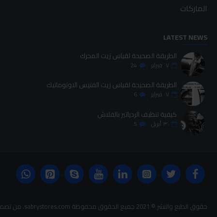
الماركات
LATEST NEWS
الطريقة الصحيحة لقياس زيت المحرك
٠٧
فبراير
24
الطريقة الصحيحة لقياس زيت الفتيس الاوتوماتيك
٠٧
فبراير
6
كيفية تنظيف الردياتير بالفلاش
٣٠
أبريل
5
حقوق الطبع والنشر © 2021 جميع الحقوق محفوظة sabrystores.com. من تصميم-