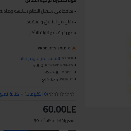
قوة متميزة توجيه السائل
• يحافظ على تشغيل النظام بسلاسة وهادئة
• يقلل من الانزلاق والسقوط
• غير رغوة ، غير قابلة للتآكل
PRODUCTS SOLD: 0
للاسف غير متوفر حاليا
STOCK:
5000
REWARD POINTS:
PS-700
MODEL:
0.35كلغ
WEIGHT:
(0 التقييمات)
-
كتابة تعلي
60.00LE
السعر بنقاط المكافآت : 50