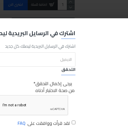
اضافة للسلة
اشتري الان
REQUEST MORE INFO
اشترك في الرسايل البريدية لي
اشترك في الرسايل البريدية ليصلك كل جديد
power steering
steering fluid
abro
sabry
sabry stores
ابرو اضا
التحقق
يرجى إكمال التحقق
من صحة الاختبار أدناه
لقد قرأت ووافقت على
FAQ