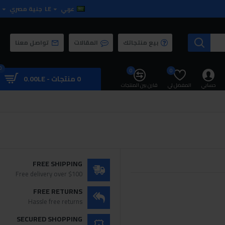
عربي
LE
جنية مصري
بيع منتجاتك
المقالات
تواصل معنا
0
0
0
0 منتجات - 0.00LE
حسابي
المفضل لي
قارن بين المنتجات
FREE SHIPPING
Free delivery over $100
FREE RETURNS
Hassle free returns
SECURED SHOPPING