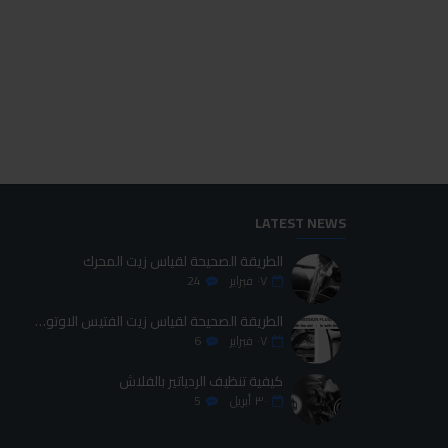
ابرو اوكتين بوستر
ابرو ايبوكسي
70.00LE
45.00LE
اضافة للسلة
اضافة للسلة
LATEST NEWS
الطريقة الصحيحة لقياس زيت المحرك
٠٧
فبراير
24
الطريقة الصحيحة لقياس زيت الفتيس الاوتوماتيك
٠٧
فبراير
6
كيفية تنظيف الردياتير بالفلاش
٣٠
أبريل
5