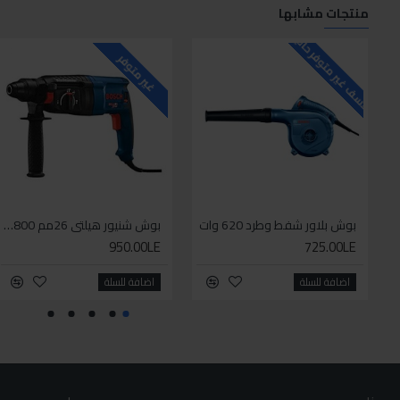
منتجات مشابها
للاسف غير متوفر حاليا
غير متوفر
بوش بلاور شفط وطرد 620 وات
بوش شنيور هيلتي 26مم 800وات
950.00LE
725.00LE
اضافة للسلة
اضافة للسلة