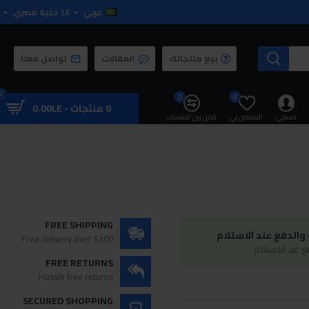
عربي
LE
جنية مصري
بيع منتجاتك
المقالات
تواصل معنا
0
0
0
0 منتجات - 0.00LE
حسابي
المفضل لي
قارن بين المنتجات
FREE SHIPPING
الدفع عند الاستلام
Free delivery over $100
 عند الاستلام
FREE RETURNS
Hassle free returns
SECURED SHOPPING