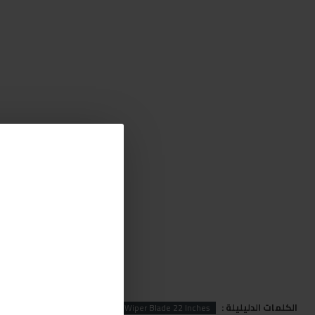
الكلمات الدليليلة :
fit
bosch
BOSCH Aerofit Wiper Blade 22 Inches