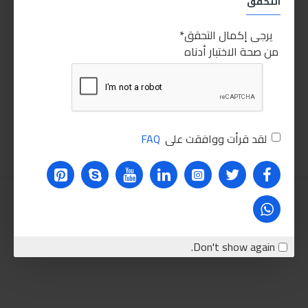
التحقق
يرجى إكمال التحقق
من صحة الاختبار أدناه
مانول شحم كوبلن
ليكولي مولي منظف ماتور من الزيوت والرواسب
140.00LE
35.00LE
اضافة للسلة
اضافة للسلة
لقد قرأت ووافقت على
FAQ
Don't show again.