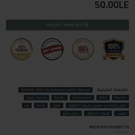
50.00LE
REQUEST MORE INFO
الكلمات الدليليلة :
MANNOL 9903 Getriebeoel-Additiv Manual
Sabry Stores
Additiv
Getriebeoel
9903
Mannol
مانول إضافة زيت الفتيس للسيارات المانوال
مانول
إضافة
زيت
الفتيس
للسيارات.المانوال
صبري ستورز
RELATED PRODUCTS