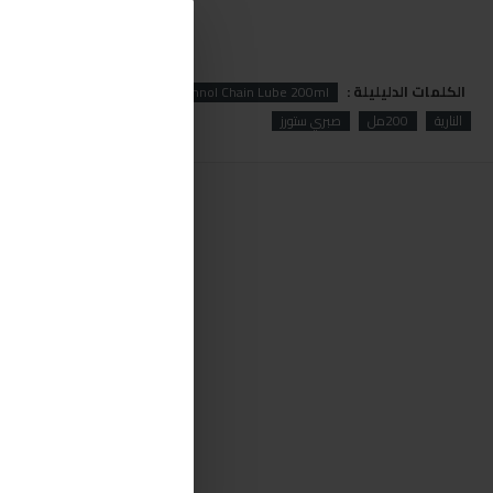
الكلمات الدليليلة :
ube
Chain
Mannol
Mannol Chain Lube 200ml
النارية
200مل
صبري ستورز