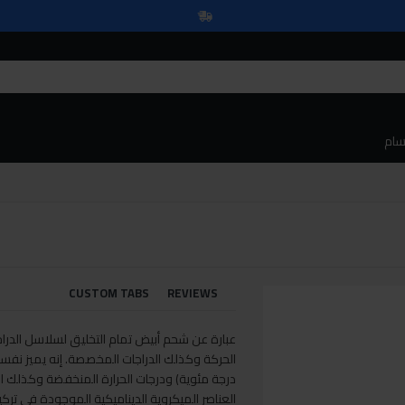
سام
CUSTOM TABS
REVIEWS
عبارة عن شحم أبيض تمام التخليق لسلاسل الدراجا
درجة مئوية) ودرجات الحرارة المنخفضة وكذلك ال
العناصر الميكروية الديناميكية الموجودة في تركي