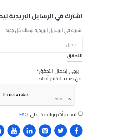
اشترك في الرسايل البريدية لي
L
200ml
Sabry Stores
مانول شحم أبيض للدراجات النارية 200مل
مانول
اشترك في الرسايل البريدية ليصلك كل جديد
التحقق
يرجى إكمال التحقق
من صحة الاختبار أدناه
لقد قرأت ووافقت على
FAQ