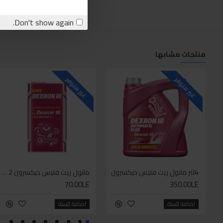
Don't show again.
منتجات مشابها
غير متوفر
غير متوفر
4لتر مانول زيت فتيس ديكسرون
مانول زيت فتيس ديكسرون 2 لتر واحد
70.00LE
350.00LE
اضافة للسلة
اضافة للسلة