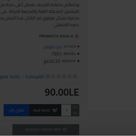
وخصائص مضادة للتجريف. بفضل أعلى درجة من ا
للسلاسل المحملة للغاية والسريعة الحركة ، في
محمية بشكل موثوق ضد التآكل. هذا المنتج يمنع
عمره التشغيلي
PRODUCTS SOLD: 0
غير متوفر
STOCK:
7901
MODEL:
0.20كلغ
WEIGHT:
(0 التقييمات)
-
كتابة تعلي
90.00LE
اضافة للسلة
اشتري الان
REQUEST MORE INFO