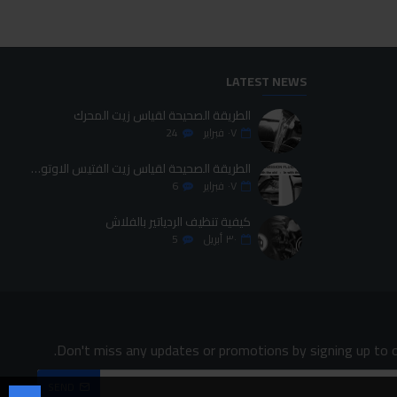
LATEST NEWS
الطريقة الصحيحة لقياس زيت المحرك
٠٧
فبراير
24
الطريقة الصحيحة لقياس زيت الفتيس الاوتوماتيك
٠٧
فبراير
6
كيفية تنظيف الردياتير بالفلاش
٣٠
أبريل
5
Don't miss any updates or promotions by signing up to o
SEND