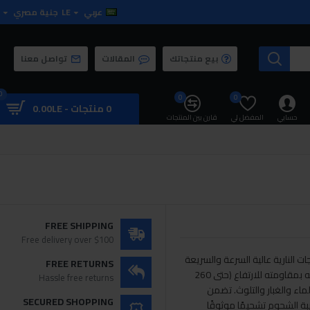
عربي
LE
جنية مصري
بيع منتجاتك
المقالات
تواصل معنا
0
0
0
0 منتجات - 0.00LE
حسابي
المفضل لي
قارن بين المنتجات
FREE SHIPPING
Free delivery over $100
ت النارية عالية السرعة والسريعة
FREE RETURNS
الحركة وكذلك الدراجات المخصصة. إنه يميز نفسه بمقاومته للارتفاع (حتى 260
Hassle free returns
ماء والغبار والتلوث. تضمن
SECURED SHOPPING
بة الشحوم تشحيمًا موثوقًا