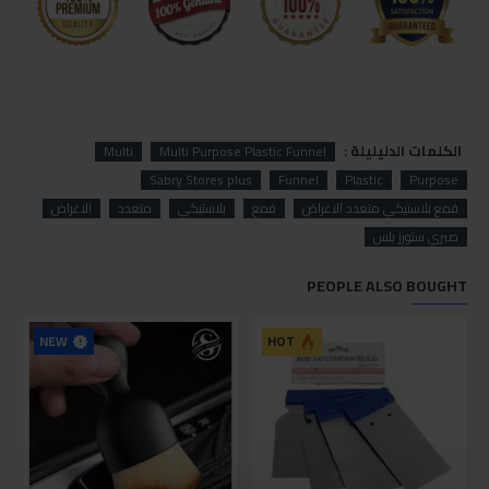
الكلمات الدليليلة :
Multi
Multi Purpose Plastic Funnel
Sabry Stores plus
Funnel
Plastic
Purpose
قمع بلاستيكي متعدد الاغراض
قمع
بلاستيكي
متعدد
الاغراض
صبري ستورز بلس
PEOPLE ALSO BOUGHT
NEW
HOT