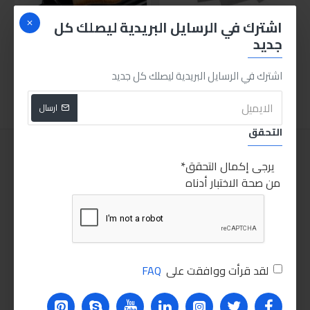
اشترك في الرسايل البريدية ليصلك كل
طقم صلب معجون صاج 4 قطع
فرشة تنظيف دواخل السيارة وفتحات التكييف
جديد
85.00LE
30.00LE
اشترك في الرسايل البريدية ليصلك كل جديد
اضافة للسلة
اضافة للسلة
ارسال
التحقق
يرجى إكمال التحقق
من صحة الاختبار أدناه
لقد قرأت ووافقت على
FAQ