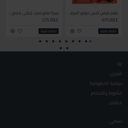
طقم قياس كبس موتور السياره 3 ق
سيكا مانع تسرب زجاجي لاصق اسود 600 مل
225.00LE
675.00LE
اضافة للسلة
اضافة للسلة
عنا
الشحن
سياسة الخصوصية
الشروط والاحكام
الطلبات
حسابي