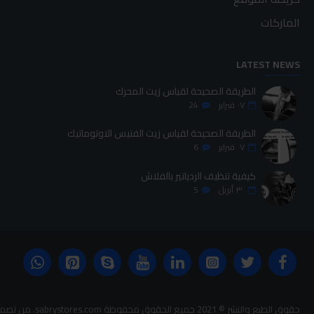
الماركات
LATEST NEWS
الطريقة الصحيحة لقياس زيت المحرك
٠٧
فبراير
24
الطريقة الصحيحة لقياس زيت الفتيس الاوتوماتيك
٠٧
فبراير
6
كيفية تنظيف الردياتير بالفلاش
٣٠
أبريل
5
حقوق الطبع والنشر © 2021 جميع الحقوق محفوظة sabrystores.com. من تصميم-