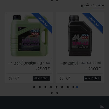
منتجات مشابها
للاسف
غير متوفر
غير متوفر
10w-40 800ml (ليكوي مولي زيت دراجة بخارية ( موتوسيكل - سكوتر
5-40 زيت مولوجين ليكوي مولي اخضر
725.00LE
120.00LE
اضافة للسلة
اضافة للسلة
عنا