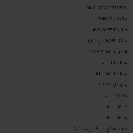
BMW 83 22 2 355 599
BMW M-1375.4
فيات 9.55550-AV5
JWS 3324 (آيسن وارنر)
لاند روفر TYK 500050
هوندا ATF 3.1
هوندا ATF DW-1
هيونداي SP-IV
مازدا ATF FZ
MB 236.12
MB 236.14
ميتسوبيشي ديا كوين ATF-PA