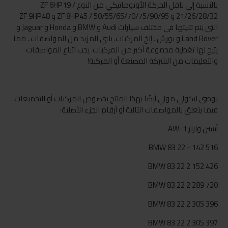
بالنسبة إلى ناقل الحركة الأوتوماتيكي من النوع ZF 6HP19 /
21/26/28/32 و ZF 8HP45 / 50/55/65/70/75/90/95 و ZF 9HP48
التي يتم تثبيتها في مختلف سيارات Audi و BMW و Honda و Jaguar و
Land Rover و بورش ، إلخ المركبات. يلبي المزيد من المواصفات ، مما
يتيح لها تغطية مجموعة أكبر من المركبات. يجب اتباع المواصفات
والتعليمات من الشركة المصنعة أو المركبة!
يوصى ليكولي مولي أيضًا بهذا المنتج بخصوص المركبات أو التجميعات
فيما يتعلق بالمواصفات التالية أو أرقام الجزء الأصلية:
أيسن وارنر AW-1
BMW 83 22 - 142 516
BMW 83 22 2 152 426
BMW 83 22 2 289 720
BMW 83 22 2 305 396
BMW 83 22 2 305 397