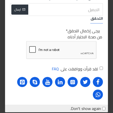
toptec 1800
top tec 1800
toptec1800
توب تك 1800
ارسال
توبتك1800
التحقق
RELATED PRODUCTS
يرجى إكمال التحقق
من صحة الاختبار أدناه
غير متوفر
غير متوفر
لقد قرأت ووافقت على
FAQ
ليكوي مولي توب تك 4200 4W-30 5ليتر
ليكوي مولي توب تك 1800R
200.00LE
750.00LE
اضافة للسلة
اضافة للسلة
Don't show again.