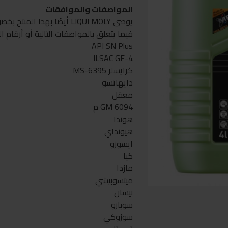
المواصفات والموافقات
يوصى LIQUI MOLY أيضًا بهذا ا
فيما يتعلق بالمواصفات التالية أو أرقام ال
API SN Plus
ILSAC GF-4
كرايسلر MS-6395
دايهاتسو
معقل
GM 6094 م
هوندا
هيونداي
ايسوزو
كيا
مازدا
ميتسوبيشي
نيسان
سوبارو
سوزوكي