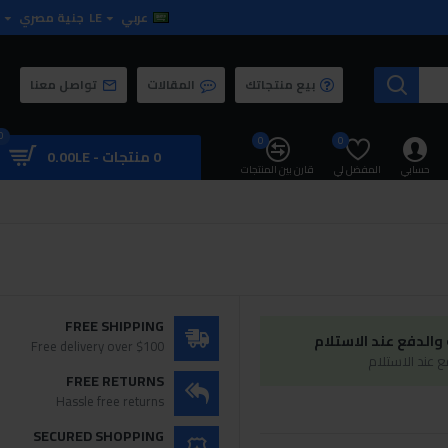
عربي
LE
جنية مصري
بيع منتجاتك
المقالات
تواصل معنا
0
0
0
0 منتجات - 0.00LE
حسابي
المفضل لي
قارن بين المنتجات
FREE SHIPPING
الدفع عند الاستلام
Free delivery over $100
 عند الاستلام
FREE RETURNS
Hassle free returns
SECURED SHOPPING