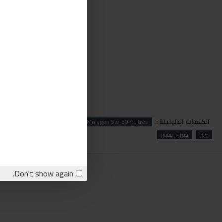
الكلمات الدليليلة :
gen
Liqui Moly
Liqui Moly Molygen 5w-30 4Litres
4لتر
صبري ستورز
Don't show again.