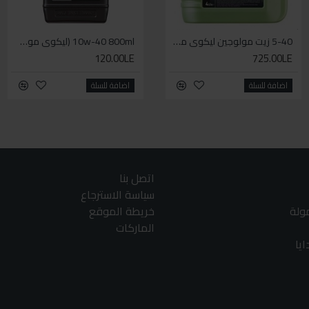
5-40 زيت مولوجين ليكوي مولي اخضر
WD-40 مذلل الصدأ 330مل
10w-40 800ml (ليكوي مولي زيت دراجة بخارية ( موتوسيكل - سكوتر
120.00LE
140.00LE
725.00LE
اضافة للسلة
اضافة للسلة
اضافة للسلة
اتصل بنا
سياسة الاسترجاع
مولة
خريطة الموقع
الماركات
يا