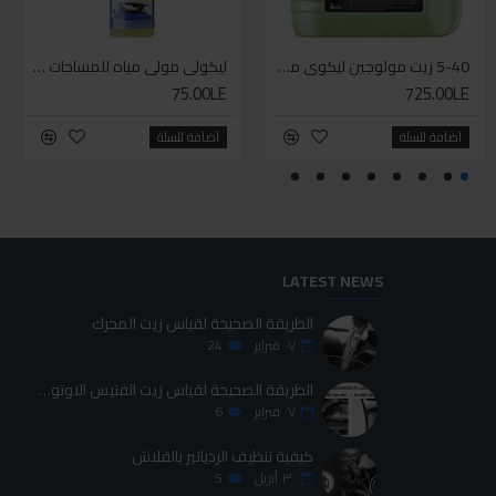
WD-40 مذلل صدأ 200 مل
5-40 زيت مولوجين ليكوي مولي اخضر
إيزي إكسترا باور لوب
ليكولي مولي مياه للمساحات مركزة
75.00LE
425.00LE
725.00LE
95.00LE
اضافة للسلة
اضافة للسلة
اضافة للسلة
اضافة للسلة
LATEST NEWS
الطريقة الصحيحة لقياس زيت المحرك
٠٧
فبراير
24
الطريقة الصحيحة لقياس زيت الفتيس الاوتوماتيك
٠٧
فبراير
6
كيفية تنظيف الردياتير بالفلاش
٣٠
أبريل
5