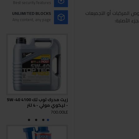
Best security features
لمنتج بخصوص المركبات أو التجميعات
UNLIMITED BLOCKS
جزء الأصلية:
Any content, any page
زيت محرك توب تك 4100 5W-40
- ليكوي مولي - 4 لتر
30 5لي
0LE
700.00LE