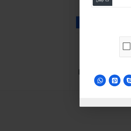
يكولي مولي
موليجن
w-30