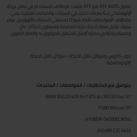
مانول ATF AG55 هو ATF متعدد الوظائف للاستخدام في ناقل حركة
أوتوماتيكي بـ 6 سرعات حديث في السيارات والمركبات التجارية. يفي
بمتطلبات المواصفات الأكثر شيوعًا لمصنعي السيارات الأوروبيين. يوفر
سلوك تبديل ممتاز لدرجة حرارة منخفضة ومستوى احتكاك عالٍ
ومستقر وخواص حماية أفضل للتشغيل الموثوق به والعمر الطويل.
زيوت التروس وسوائل ناقل الحركة > سوائل ناقل الحركة
الأوتوماتيكية
يتوافق مع المتطلبات / المواصفات / المنتجات:
BMW 83220142516 (1375.4) / 83220144137
FORD Mercon SP
HYUNDAI 040000C90SG
JAGUAR C2C 8432