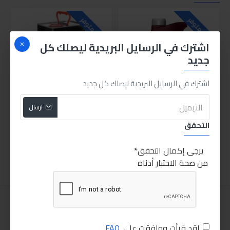
غير متوفر
غير متوفر
اشترك في الرسايل البريدية ليصلك كل
جديد
اشترك في الرسايل البريدية ليصلك كل جديد
ارسال
مانول زيت ناقل اوتوماتيك Dexron III Plus
مانول زيت ناقل اوتوماتيك هيونداي وكيا وميتسوبيشي ATF SP-III
التحقق
150.00LE
100.00LE
اضافة للسلة
اضافة للسلة
يرجى إكمال التحقق
من صحة الاختبار أدناه
لقد قرأت ووافقت على
FAQ