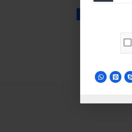
sabry stores
sabry