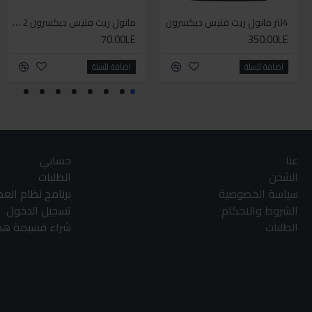
4لتر مانول زيت فتيس ديكسرون
مانول زيت فتيس ديكسرون 2 لتر واحد
70.00LE
350.00LE
اضافة للسلة
اضافة للسلة
عنا
حسابي
الشحن
الطلبات
سياسة الخصوصية
برنامج نظام الع
الشروط والاحكام
تسجيل الدخول
الطلبات
شراء قسيمة هدا