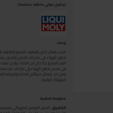
ليكوي مولي منظف حساسات
وصف
مذيب فعال خاص للتنظيف السريع واللطيف 
تدفق الهواء في محركات البنزين والديزل. يم
التبخر السريع جدًا خالٍ من البقايا. يؤدي س
في مجس تدفق الهواء إلى قراءات غير صحيحة 
ومن ثم ، تتعطل خصائص البداية والمركبة للمر
استهلاك الوقود.
معلومة اضافية
التطبيق
: افصل التوصيل الكهربائي لمستشعر