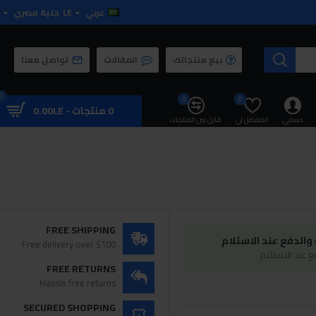
عربي
LE
جنية مصري
بيع منتجاتك
المقالات
تواصل معنا
0
0
0
0 منتجات - 0.00LE
حسابي
المفضل لي
قارن بين المنتجات
FREE SHIPPING
الدفع عند الاستلام
Free delivery over $100
 عند الاستلام
FREE RETURNS
Hassle free returns
SECURED SHOPPING