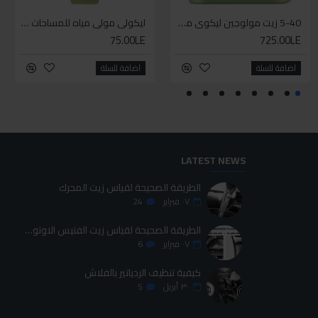
WD-40 مذلل صدأ 200 مل
5-40 زيت مولوجين ليكوي مولي اخضر
إيزي إكسترا باور لوب
ليكولي مولي مياه للمساحات مركزة
75.00LE
425.00LE
725.00LE
95.00LE
اضافة للسلة
اضافة للسلة
اضافة للسلة
اضافة للسلة
LATEST NEWS
الطريقة الصحيحة لقياس زيت المحرك
٠٧
فبراير
24
الطريقة الصحيحة لقياس زيت الفتيس الاوتوماتيك
٠٧
فبراير
6
كيفية تنظيف الردياتير بالفلاش
٣٠
أبريل
5