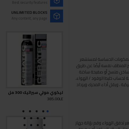
Best security features
UNLIMITED BLOCKS
Any content, any page
للمكونات الحساسة لمستشعر
يز المنظف نفسه أيضًا عن طريق
لك ساخن متسخ أو صفيحة ساخنة
لحساب خليط الوقود / الهواء.
كبة ، ويقل أداء المحرك ويزداد
ليكوي مولي سيراتيك 300 مل
منظ
- 300مل
385.00LE
0LE
 تدفق الهواء وقم بإزالة جهاز