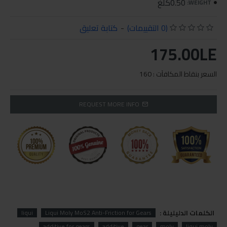
0.50كلغ
WEIGHT:
(0 التقييمات)
-
كتابة تعليق
175.00LE
السعر بنقاط المكافآت : 160
REQUEST MORE INFO
الكلمات الدليليلة :
liqui
Liqui Moly MoS2 Anti-Friction for Gears
additive for gears
additive
gear
moly
liqui moly