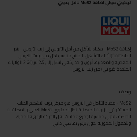
ليكوي مولي اضافة MoS2 ناقل يدوي
إضافة MoS2 - مضاد للتآكل من أجل التروس إلى زيت التروس - يتم
الخلط تلقائيًا أثناء التشغيل. المنتج مناسب لكل من زيوت التروس
المعدنية والمعدنية. أنبوب واحد يكفي لتصل إلى 2.5 لتر (2.64 الولايات
المتحدة كيو تي) من زيت التروس.
وصف
MoS2 - مضاد للتآكل في التروس هو مركز زيوت التشحيم الصلب
المستقر في الزيوت المعدنية. نظرًا لمحتوى MoS2 العالي والمضافات
الخاصة ، فهي مناسبة لجميع عمليات نقل الحركة اليدوية للمحرك
وللحقول المحورية بدون ترس تفاضلي ذاتي.