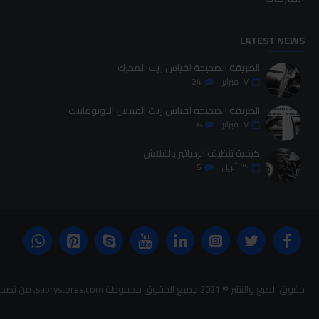
LATEST NEWS
الطريقة الصحيحة لقياس زيت المحرك
٠٧
فبراير
24
الطريقة الصحيحة لقياس زيت الفتيس الاوتوماتيك
٠٧
فبراير
6
كيفية تنظيف الردياتير بالفلاش
٣٠
أبريل
5
حقوق الطبع والنشر © 2021 جميع الحقوق محفوظة sabrystores.com. من تصميم-