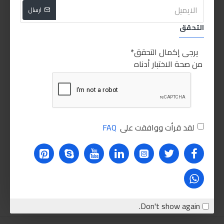
ارسال
التحقق
PEOPLE ALSO BOUGHT
للاسف غير متوفر حاليا
للاسف
يرجى إكمال التحقق
HOT
غير متوفر
من صحة الاختبار أدناه
لقد قرأت ووافقت على
FAQ
سوناكس بوليمر 6 شهور
ليكوي مولي موتور فلش بلس
280.00LE
320.00LE
اضافة للسلة
اضافة للسلة
Don't show again.